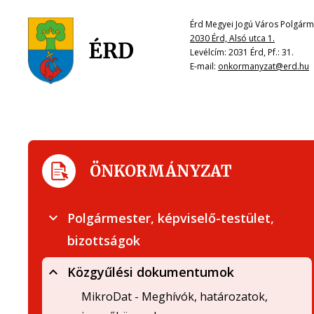
Érd Megyei Jogú Város Polgárme
2030 Érd, Alsó utca 1.
Levélcím: 2031 Érd, Pf.: 31.
E-mail:
onkormanyzat@erd.hu
ÖNKORMÁNYZAT
Polgármester, képviselő-testület,
bizottságok
Közgyűlési dokumentumok
MikroDat - Meghívók, határozatok,