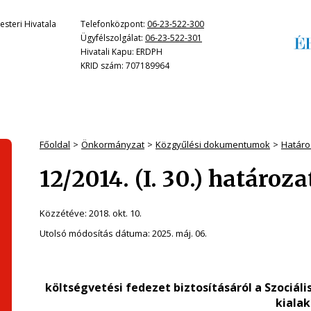
steri Hivatala
Telefonközpont:
06-23-522-300
Ügyfélszolgálat:
06-23-522-301
Hivatali Kapu: ERDPH
KRID szám: 707189964
Főoldal
Önkormányzat
Közgyűlési dokumentumok
Határo
12/2014. (I. 30.) határoza
Közzétéve:
2018. okt. 10.
Utolsó módosítás dátuma:
2025. máj. 06.
költségvetési fedezet biztosításáról a Szociál
kialak