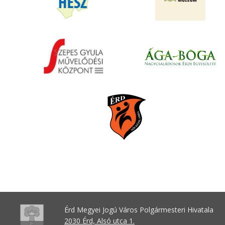
Érd Megyei Jogú Város Polgármesteri Hivatala
2030 Érd, Alsó utca 1.