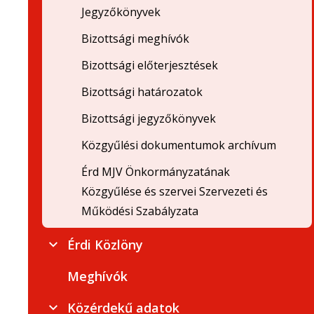
Jegyzőkönyvek
Bizottsági meghívók
Bizottsági előterjesztések
Bizottsági határozatok
Bizottsági jegyzőkönyvek
Közgyűlési dokumentumok archívum
Érd MJV Önkormányzatának
Közgyűlése és szervei Szervezeti és
Működési Szabályzata
Érdi Közlöny
Meghívók
Közérdekű adatok