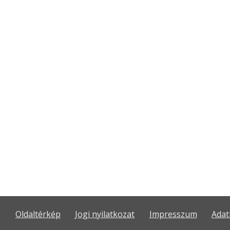
Oldaltérkép
Jogi nyilatkozat
Impresszum
Adat