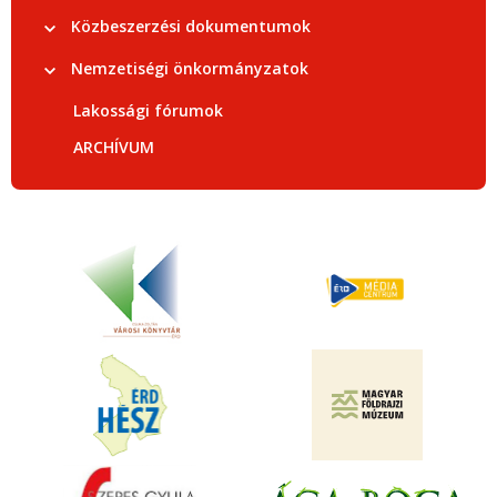
Közbeszerzési dokumentumok
Nemzetiségi önkormányzatok
Lakossági fórumok
ARCHÍVUM