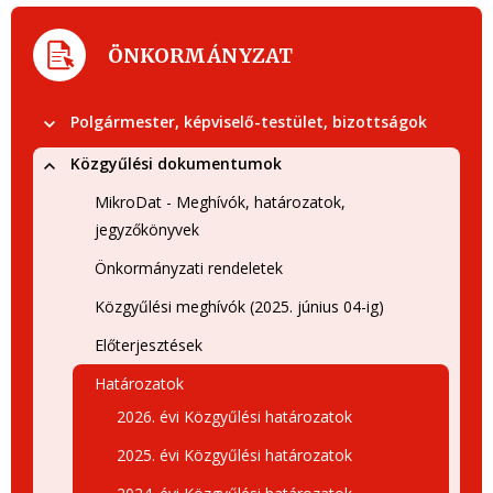
ÖNKORMÁNYZAT
Polgármester, képviselő-testület, bizottságok
Közgyűlési dokumentumok
MikroDat - Meghívók, határozatok,
jegyzőkönyvek
Önkormányzati rendeletek
Közgyűlési meghívók (2025. június 04-ig)
Előterjesztések
Határozatok
2026. évi Közgyűlési határozatok
2025. évi Közgyűlési határozatok