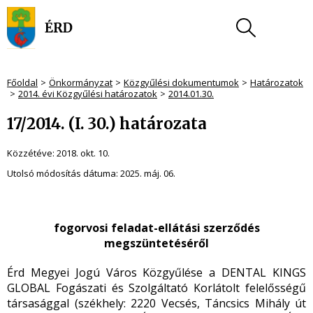
Főoldal
Önkormányzat
Közgyűlési dokumentumok
Határozatok
2014. évi Közgyűlési határozatok
2014.01.30.
17/2014. (I. 30.) határozata
Közzétéve:
2018. okt. 10.
Utolsó módosítás dátuma:
2025. máj. 06.
fogorvosi feladat-ellátási szerződés
megszüntetéséről
Érd Megyei Jogú Város Közgyűlése a DENTAL KINGS
GLOBAL Fogászati és Szolgáltató Korlátolt felelősségű
társasággal (székhely: 2220 Vecsés, Táncsics Mihály út