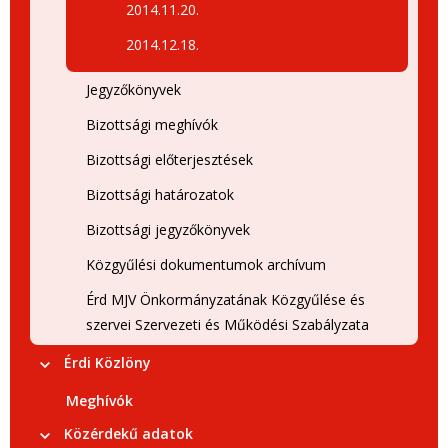
2014.11.20.
2014.12.18.
Jegyzőkönyvek
Bizottsági meghívók
Bizottsági előterjesztések
Bizottsági határozatok
Bizottsági jegyzőkönyvek
Közgyűlési dokumentumok archívum
Érd MJV Önkormányzatának Közgyűlése és
szervei Szervezeti és Működési Szabályzata
Érdi Közlöny
Meghívók
Közérdekű adatok