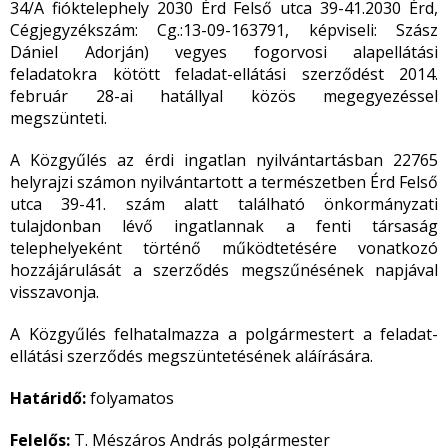
34/A fióktelephely 2030 Érd Felső utca 39-41.2030 Érd,
Cégjegyzékszám: Cg.:13-09-163791, képviseli: Szász
Dániel Adorján) vegyes fogorvosi alapellátási
feladatokra kötött feladat-ellátási szerződést 2014.
február 28-ai hatállyal közös megegyezéssel
megszünteti.
A Közgyűlés az érdi ingatlan nyilvántartásban 22765
helyrajzi számon nyilvántartott a természetben Érd Felső
utca 39-41. szám alatt található önkormányzati
tulajdonban lévő ingatlannak a fenti társaság
telephelyeként történő működtetésére vonatkozó
hozzájárulását a szerződés megszűnésének napjával
visszavonja.
A Közgyűlés felhatalmazza a polgármestert a feladat-
ellátási szerződés megszüntetésének aláírására.
Határidő:
folyamatos
Felelős:
T. Mészáros András polgármester