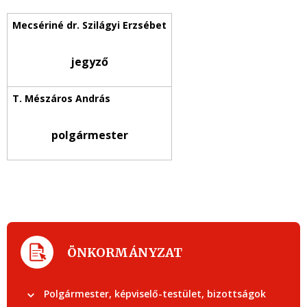
jegyző
polgármester
ÖNKORMÁNYZAT
Polgármester, képviselő-testület, bizottságok