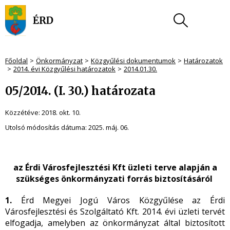
Főoldal
Önkormányzat
Közgyűlési dokumentumok
Határozatok
2014. évi Közgyűlési határozatok
2014.01.30.
05/2014. (I. 30.) határozata
Közzétéve:
2018. okt. 10.
Utolsó módosítás dátuma:
2025. máj. 06.
az Érdi Városfejlesztési Kft üzleti terve alapján a
szükséges önkormányzati forrás biztosításáról
1.
Érd Megyei Jogú Város Közgyűlése az Érdi
Városfejlesztési és Szolgáltató Kft. 2014. évi üzleti tervét
elfogadja, amelyben az önkormányzat által biztosított