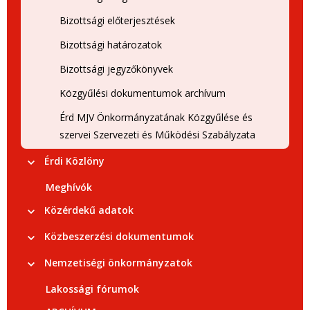
Bizottsági előterjesztések
Bizottsági határozatok
Bizottsági jegyzőkönyvek
Közgyűlési dokumentumok archívum
Érd MJV Önkormányzatának Közgyűlése és
szervei Szervezeti és Működési Szabályzata
Érdi Közlöny
Meghívók
Közérdekű adatok
Közbeszerzési dokumentumok
Nemzetiségi önkormányzatok
Lakossági fórumok