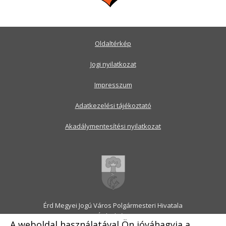
Oldaltérkép
Jogi nyilatkozat
Impresszum
Adatkezelési tájékoztató
Akadálymentesítési nyilatkozat
Érd Megyei Jogú Város Polgármesteri Hivatala
2030 Érd, Alsó utca 1.
A weboldal használatával Ön jóváhagyja a