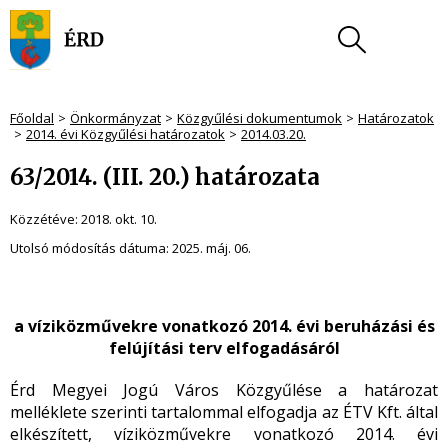
Főoldal
Önkormányzat
Közgyűlési dokumentumok
Határozatok
2014. évi Közgyűlési határozatok
2014.03.20.
63/2014. (III. 20.) határozata
Közzétéve:
2018. okt. 10.
Utolsó módosítás dátuma:
2025. máj. 06.
a víziközművekre vonatkozó 2014. évi beruházási és
felújítási terv elfogadásáról
Érd Megyei Jogú Város Közgyűlése a határozat
melléklete szerinti tartalommal elfogadja az ÉTV Kft. által
elkészített, víziközművekre vonatkozó 2014. évi