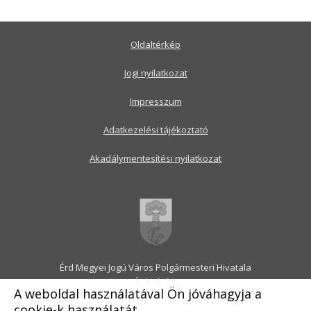
Oldaltérkép
Jogi nyilatkozat
Impresszum
Adatkezelési tájékoztató
Akadálymentesítési nyilatkozat
Érd Megyei Jogú Város Polgármesteri Hivatala
2030 Érd, Alsó utca 1.
A weboldal használatával Ön jóváhagyja a
Levélcím: 2031 Érd, Pf.: 31
cookie-k használatát.
E-mail:
onkormanyzat@erd.hu