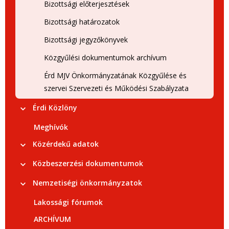
Bizottsági előterjesztések
Bizottsági határozatok
Bizottsági jegyzőkönyvek
Közgyűlési dokumentumok archívum
Érd MJV Önkormányzatának Közgyűlése és
szervei Szervezeti és Működési Szabályzata
Érdi Közlöny
Meghívók
Közérdekű adatok
Közbeszerzési dokumentumok
Nemzetiségi önkormányzatok
Lakossági fórumok
ARCHÍVUM