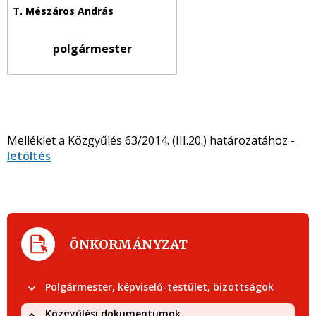
polgármester
Melléklet a Közgyűlés 63/2014. (III.20.) határozatához -
letöltés
ÖNKORMÁNYZAT
Polgármester, képviselő-testület, bizottságok
Közgyűlési dokumentumok