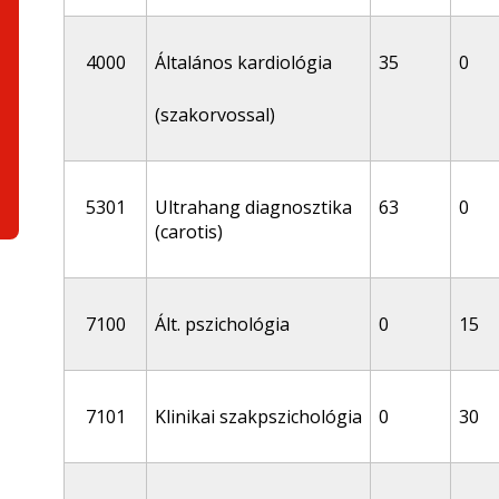
4000
Általános kardiológia
35
0
(szakorvossal)
5301
Ultrahang diagnosztika
63
0
(carotis)
7100
Ált. pszichológia
0
15
7101
Klinikai szakpszichológia
0
30