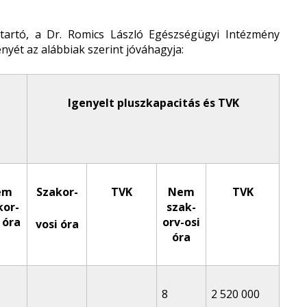
tartó, a Dr. Romics László Egészségügyi Intézmény
nyét az alábbiak szerint jóváhagyja:
Igenyelt pluszkapacitás és TVK
em
Szakor-
TVK
Nem
TVK
kor-
szak-
 óra
orv-osi
vosi óra
óra
8
2 520 000