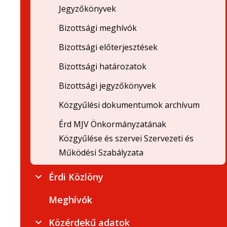
Jegyzőkönyvek
Bizottsági meghívók
Bizottsági előterjesztések
Bizottsági határozatok
Bizottsági jegyzőkönyvek
Közgyűlési dokumentumok archívum
Érd MJV Önkormányzatának
Közgyűlése és szervei Szervezeti és
Működési Szabályzata
Érdi Közlöny
Meghívók
Közérdekű adatok