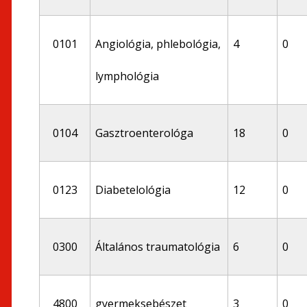
0101
Angiológia, phlebológia,
4
0
lymphológia
0104
Gasztroenterológa
18
0
0123
Diabetelológia
12
0
0300
Általános traumatológia
6
0
4800
gyermeksebészet
3
0