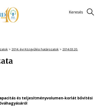
Keresés
zatok
2014. évi Közgyűlési határozatok
2014.03.20.
zata
apacitás és teljesítményvolumen-korlát bővítési
óváhagyásáról