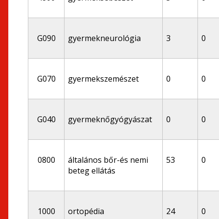
G090
gyermekneurológia
3
0
G070
gyermekszemészet
0
0
G040
gyermeknőgyógyászat
0
0
0800
általános bőr-és nemi
53
0
beteg ellátás
1000
ortopédia
24
0