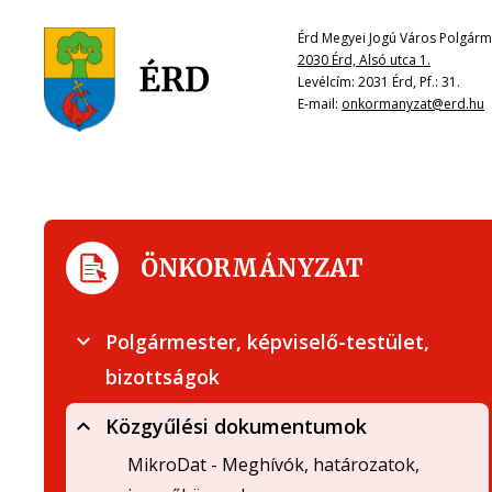
Érd Megyei Jogú Város Polgárme
2030 Érd, Alsó utca 1.
Levélcím: 2031 Érd, Pf.: 31.
E-mail:
onkormanyzat@erd.hu
ÖNKORMÁNYZAT
Polgármester, képviselő-testület,
bizottságok
Közgyűlési dokumentumok
MikroDat - Meghívók, határozatok,