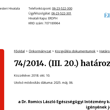
steri Hivatala
Telefonközpont:
06-23-522-300
Ügyfélszolgálat:
06-23-522-301
Hivatali Kapu: ERDPH
KRID szám: 707189964
Főoldal
Önkormányzat
Közgyűlési dokumentumok
Határo
74/2014. (III. 20.) határo
Közzétéve:
2018. okt. 10.
Utolsó módosítás dátuma:
2025. máj. 06.
a Dr. Romics László Egészségügyi Intézmény k
igényének j