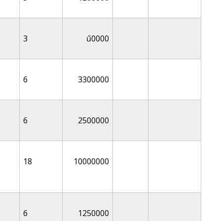
3
ű0000
6
3300000
6
2500000
18
10000000
6
1250000