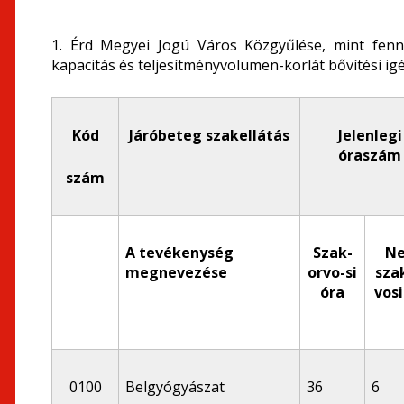
1. Érd Megyei Jogú Város Közgyűlése, mint fenn
kapacitás és teljesítményvolumen-korlát bővítési igé
Kód
Járóbeteg szakellátás
Jelenlegi
óraszám
szám
A tevékenység
Szak-
N
megnevezése
orvo-si
sza
óra
vosi
0100
Belgyógyászat
36
6