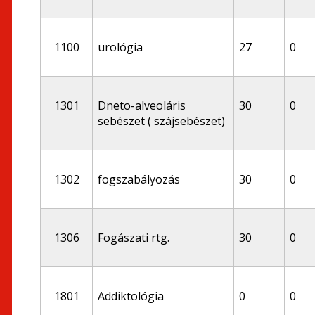
1100
urológia
27
0
1301
Dneto-alveoláris
30
0
sebészet ( szájsebészet)
1302
fogszabályozás
30
0
1306
Fogászati rtg.
30
0
1801
Addiktológia
0
0