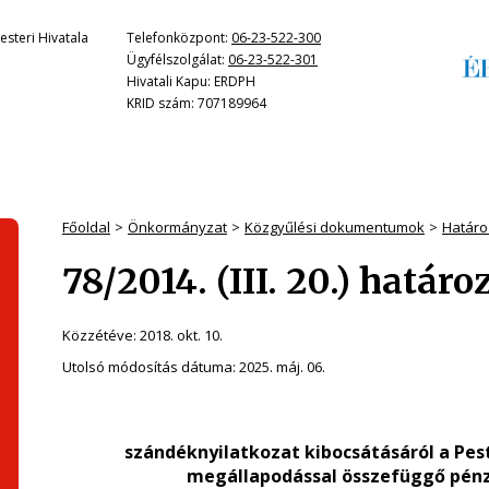
steri Hivatala
Telefonközpont:
06-23-522-300
Ügyfélszolgálat:
06-23-522-301
Hivatali Kapu: ERDPH
KRID szám: 707189964
Főoldal
Önkormányzat
Közgyűlési dokumentumok
Határo
78/2014. (III. 20.) határo
Közzétéve:
2018. okt. 10.
Utolsó módosítás dátuma:
2025. máj. 06.
szándéknyilatkozat kibocsátásáról a Pe
megállapodással összefüggő pénz