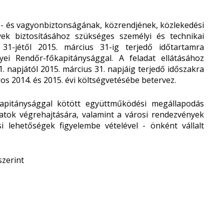
- és vagyonbiztonságának, közrendjének, közlekedési
yek biztosításához szükséges személyi és technikai
 31-jétől 2015. március 31-ig terjedő időtartamra
i Rendőr-főkapitánysággal. A feladat ellátásához
. napjától 2015. március 31. napjáig terjedő időszakra
ros 2014. és 2015. évi költségvetésébe betervez.
tánysággal kötött együttműködési megállapodás
datok végrehajtására, valamint a városi rendezvények
si lehetőségek figyelembe vételével - önként vállalt
zerint