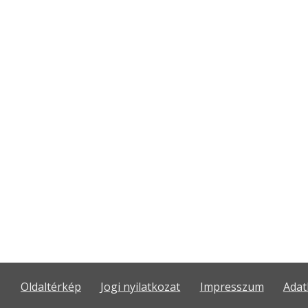
Oldaltérkép
Jogi nyilatkozat
Impresszum
Adat