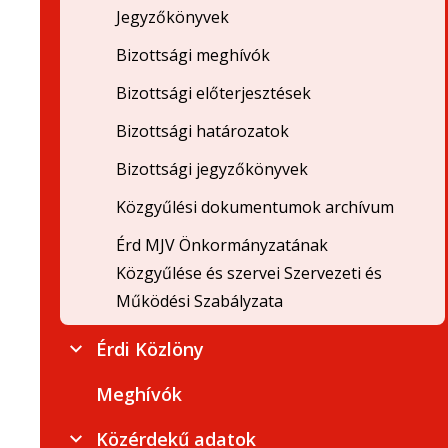
Jegyzőkönyvek
Bizottsági meghívók
Bizottsági előterjesztések
Bizottsági határozatok
Bizottsági jegyzőkönyvek
Közgyűlési dokumentumok archívum
Érd MJV Önkormányzatának
Közgyűlése és szervei Szervezeti és
Működési Szabályzata
Érdi Közlöny
Meghívók
Közérdekű adatok