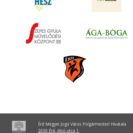
Érd Megyei Jogú Város Polgármesteri Hivatala
2030 Érd, Alsó utca 1.