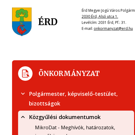
Érd Megyei Jogú Város Polgárme
2030 Érd, Alsó utca 1.
Levélcím: 2031 Érd, Pf.: 31.
E-mail:
onkormanyzat@erd.hu
ÖNKORMÁNYZAT
Polgármester, képviselő-testület,
bizottságok
Közgyűlési dokumentumok
MikroDat - Meghívók, határozatok,