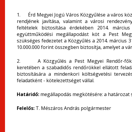
1. Érd Megyei Jogú Város Közgyűlése a város köz
rendjének javítása, valamint a városi rendezvén
feltételek biztosítása érdekében 2014. március
együttműködési megállapodást köt a Pest Megye
szükséges fedezetet a Közgyűlés a 2014. március 31
10.000.000 forint összegben biztosítja, amelyet a vá
2. A Közgyűlés a Pest Megyei Rendőr-főkapi
keretében a szabadidős rendőrökkel ellátott fela
biztosítására a mindenkori költségvetési tervezé
feladatként - kötelezettséget vállal.
Határidő:
megállapodás megkötésére: a határozat s
Felelős:
T. Mészáros András polgármester