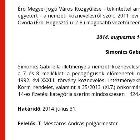
Érd Megyei Jogú Város Közgyűlése - tekintettel ar
egyetért - a nemzeti köznevelésről szóló 2011. évi
Óvoda (Érd, Hegesztő u. 2-8.) magasabb vezetői teend
2014. augusztus 1-
Simonics Gabr
Simonics Gabriella illetménye a nemzeti köznevelésrő
a 7. és 8. melléklet, a pedagógusok előmeneteli r
1992. évi XXXIII. törvény köznevelési intézményekb
Korm. rendelet, valamint a 35/2013. (XI.7.) önkormá
14-es fizetési kategória szerint mindösszesen: 424.4
Határidő
: 2014. július 31.
Felelős:
T. Mészáros András polgármester