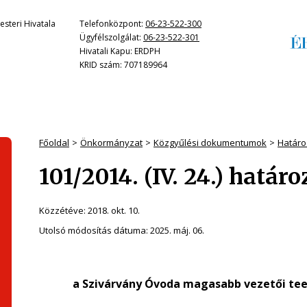
steri Hivatala
Telefonközpont:
06-23-522-300
Ügyfélszolgálat:
06-23-522-301
Hivatali Kapu: ERDPH
KRID szám: 707189964
Főoldal
Önkormányzat
Közgyűlési dokumentumok
Határo
101/2014. (IV. 24.) határ
Közzétéve:
2018. okt. 10.
Utolsó módosítás dátuma:
2025. máj. 06.
a Szivárvány Óvoda magasabb vezetői tee