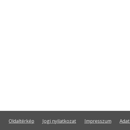
Oldaltérkép
Jogi nyilatkozat
Impresszum
Adat