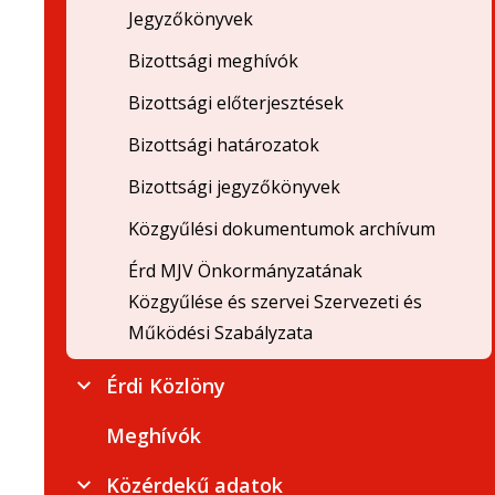
Jegyzőkönyvek
Bizottsági meghívók
Bizottsági előterjesztések
Bizottsági határozatok
Bizottsági jegyzőkönyvek
Közgyűlési dokumentumok archívum
Érd MJV Önkormányzatának
Közgyűlése és szervei Szervezeti és
Működési Szabályzata
Érdi Közlöny
Meghívók
Közérdekű adatok