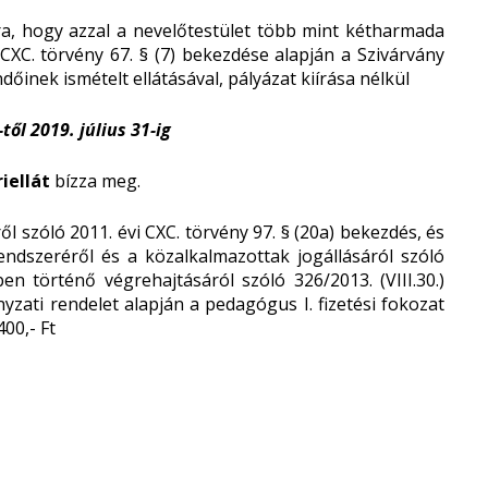
ra, hogy azzal a nevelőtestület több mint kétharmada
 CXC. törvény 67. § (7) bekezdése alapján a Szivárvány
őinek ismételt ellátásával, pályázat kiírása nélkül
től 2019. július 31-ig
iellát
bízza meg.
l szóló 2011. évi CXC. törvény 97. § (20a) bekezdés, és
endszeréről és a közalkalmazottak jogállásáról szóló
en történő végrehajtásáról szóló 326/2013. (VIII.30.)
nyzati rendelet alapján a pedagógus I. fizetési fokozat
00,- Ft