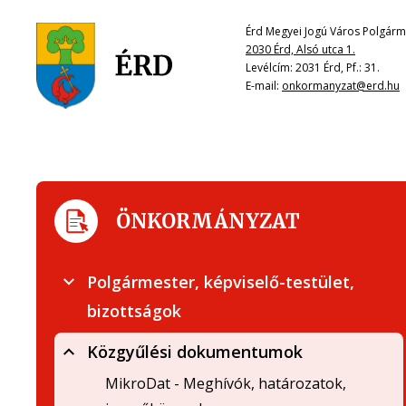
Érd Megyei Jogú Város Polgárme
2030 Érd, Alsó utca 1.
Levélcím: 2031 Érd, Pf.: 31.
E-mail:
onkormanyzat@erd.hu
ÖNKORMÁNYZAT
Polgármester, képviselő-testület,
bizottságok
Közgyűlési dokumentumok
MikroDat - Meghívók, határozatok,