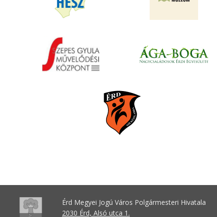
Érd Megyei Jogú Város Polgármesteri Hivatala
2030 Érd, Alsó utca 1.