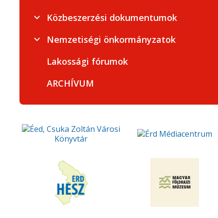
Közbeszerzési dokumentumok
Nemzetiségi önkormányzatok
Lakossági fórumok
ARCHÍVUM