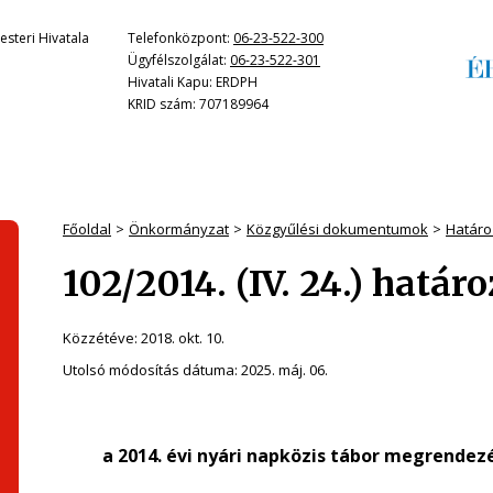
steri Hivatala
Telefonközpont:
06-23-522-300
Ügyfélszolgálat:
06-23-522-301
Hivatali Kapu: ERDPH
KRID szám: 707189964
Főoldal
Önkormányzat
Közgyűlési dokumentumok
Határo
102/2014. (IV. 24.) határ
Közzétéve:
2018. okt. 10.
Utolsó módosítás dátuma:
2025. máj. 06.
a 2014. évi nyári napközis tábor megrendez