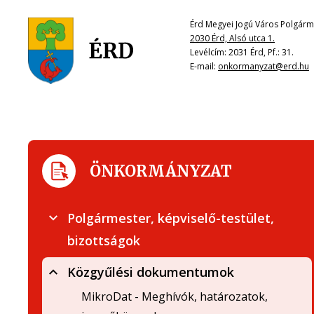
Érd Megyei Jogú Város Polgárme
2030 Érd, Alsó utca 1.
Levélcím: 2031 Érd, Pf.: 31.
E-mail:
onkormanyzat@erd.hu
ÖNKORMÁNYZAT
Polgármester, képviselő-testület,
bizottságok
Közgyűlési dokumentumok
MikroDat - Meghívók, határozatok,