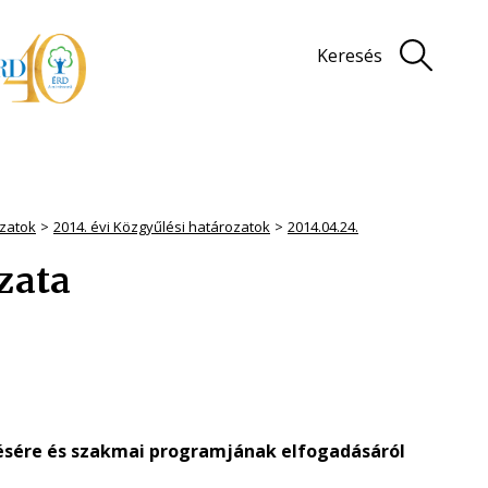
Keresés
zatok
2014. évi Közgyűlési határozatok
2014.04.24.
ozata
ésére és
szakmai programjának elfogadásáról