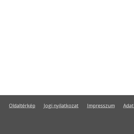
Oldaltérkép
Jogi nyilatkozat
Impresszum
Adat