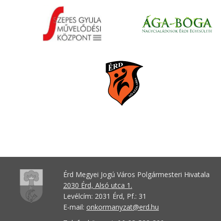
Érd Megyei Jogú Város Polgármesteri Hivatala
2030 Érd, Alsó utca 1.
Levélcím: 2031 Érd, Pf.: 31
E-mail:
onkormanyzat@erd.hu