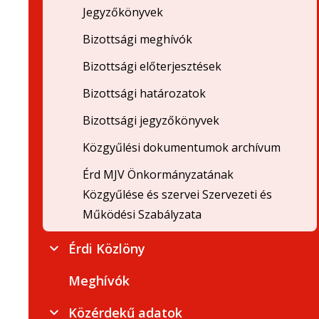
Jegyzőkönyvek
Bizottsági meghívók
Bizottsági előterjesztések
Bizottsági határozatok
Bizottsági jegyzőkönyvek
Közgyűlési dokumentumok archívum
Érd MJV Önkormányzatának
Közgyűlése és szervei Szervezeti és
Működési Szabályzata
Érdi Közlöny
Meghívók
Közérdekű adatok