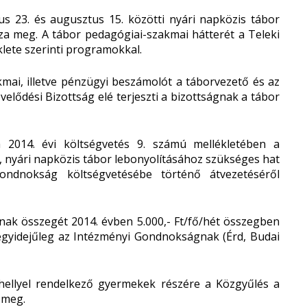
s 23. és augusztus 15. közötti nyári napközis tábor
a meg. A tábor pedagógiai-szakmai hátterét a Teleki
klete szerinti programokkal.
kmai, illetve pénzügyi beszámolót a táborvezető és az
lődési Bizottság elé terjeszti a bizottságnak a tábor
 2014. évi költségvetés 9. számú mellékletében a
ó, nyári napközis tábor lebonyolításához szükséges hat
Gondnokság költségvetésébe történő átvezetéséről
nak összegét 2014. évben 5.000,- Ft/fő/hét összegben
 egyidejűleg az Intézményi Gondnokságnak (Érd, Budai
hellyel rendelkező gyermekek részére a Közgyűlés a
a meg.