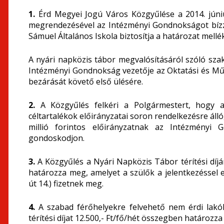
1.
Érd Megyei Jogú Város Közgyűlése a 2014. júniu
megrendezésével az Intézményi Gondnokságot bízz
Sámuel Általános Iskola biztosítja a határozat mellé
A nyári napközis tábor megvalósításáról szóló sza
Intézményi Gondnokság vezetője az Oktatási és Műve
bezárását követő első ülésére.
2.
A Közgyűlés felkéri a Polgármestert, hogy a
céltartalékok előirányzatai soron rendelkezésre áll
millió forintos előirányzatnak az Intézményi 
gondoskodjon.
3.
A Közgyűlés a Nyári Napközis Tábor térítési díjá
határozza meg, amelyet a szülők a jelentkezéssel
út 14.) fizetnek meg.
4.
A szabad férőhelyekre felvehető nem érdi lakó
térítési díjat 12.500,- Ft/fő/hét összegben határozz