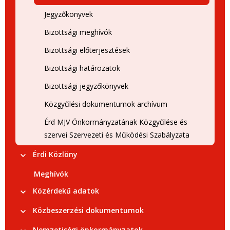
Jegyzőkönyvek
Bizottsági meghívók
Bizottsági előterjesztések
Bizottsági határozatok
Bizottsági jegyzőkönyvek
Közgyűlési dokumentumok archívum
Érd MJV Önkormányzatának Közgyűlése és
szervei Szervezeti és Működési Szabályzata
Érdi Közlöny
Meghívók
Közérdekű adatok
Közbeszerzési dokumentumok
Nemzetiségi önkormányzatok