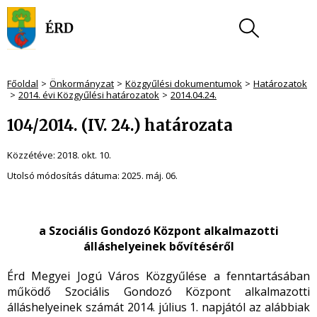
Főoldal
Önkormányzat
Közgyűlési dokumentumok
Határozatok
2014. évi Közgyűlési határozatok
2014.04.24.
104/2014. (IV. 24.) határozata
Közzétéve:
2018. okt. 10.
Utolsó módosítás dátuma:
2025. máj. 06.
a Szociális Gondozó Központ alkalmazotti
álláshelyeinek bővítéséről
Érd Megyei Jogú Város Közgyűlése a fenntartásában
működő Szociális Gondozó Központ alkalmazotti
álláshelyeinek számát 2014. július 1. napjától az alábbiak