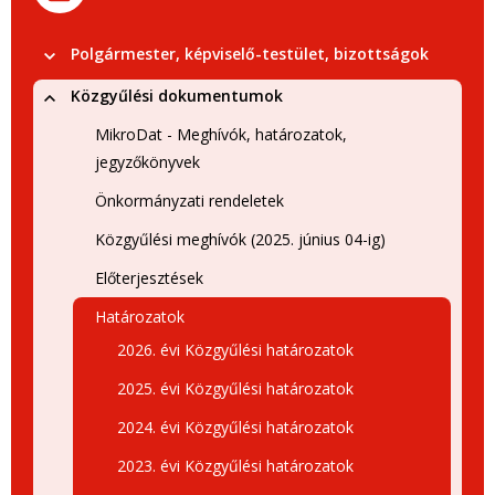
Polgármester, képviselő-testület, bizottságok
Közgyűlési dokumentumok
MikroDat - Meghívók, határozatok,
jegyzőkönyvek
Önkormányzati rendeletek
Közgyűlési meghívók (2025. június 04-ig)
Előterjesztések
Határozatok
2026. évi Közgyűlési határozatok
2025. évi Közgyűlési határozatok
2024. évi Közgyűlési határozatok
2023. évi Közgyűlési határozatok