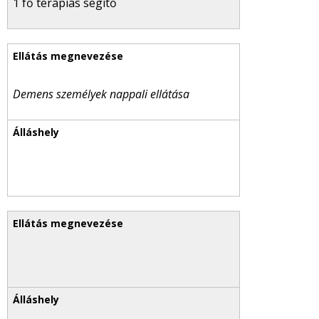
1 fő terápiás segítő
Demens személyek nappali ellátása