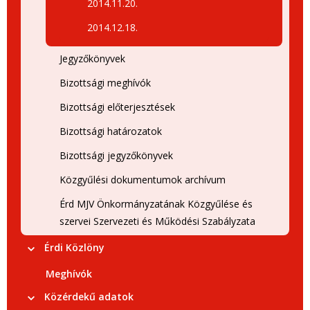
2014.11.20.
2014.12.18.
Jegyzőkönyvek
Bizottsági meghívók
Bizottsági előterjesztések
Bizottsági határozatok
Bizottsági jegyzőkönyvek
Közgyűlési dokumentumok archívum
Érd MJV Önkormányzatának Közgyűlése és
szervei Szervezeti és Működési Szabályzata
Érdi Közlöny
Meghívók
Közérdekű adatok