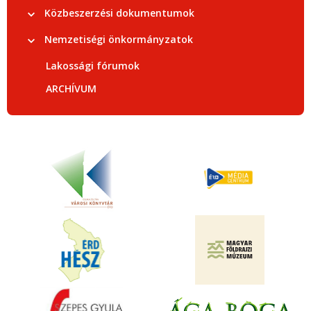
Közbeszerzési dokumentumok
Nemzetiségi önkormányzatok
Lakossági fórumok
ARCHÍVUM