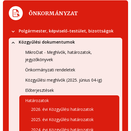
ÖNKORMÁNYZAT
Polgármester, képviselő-testület, bizottságok
Közgyűlési dokumentumok
MikroDat - Meghívók, határozatok,
jegyzőkönyvek
Önkormányzati rendeletek
Közgyűlési meghívók (2025. június 04-ig)
Előterjesztések
Határozatok
2026. évi Közgyűlési határozatok
2025. évi Közgyűlési határozatok
2024. évi Közgyűlési határozatok