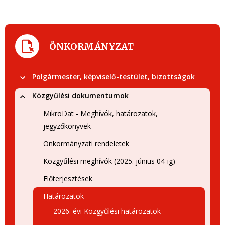
ÖNKORMÁNYZAT
Polgármester, képviselő-testület, bizottságok
Közgyűlési dokumentumok
MikroDat - Meghívók, határozatok,
jegyzőkönyvek
Önkormányzati rendeletek
Közgyűlési meghívók (2025. június 04-ig)
Előterjesztések
Határozatok
2026. évi Közgyűlési határozatok