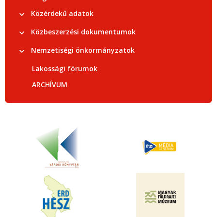
Közérdekű adatok
Közbeszerzési dokumentumok
Nemzetiségi önkormányzatok
Lakossági fórumok
ARCHÍVUM