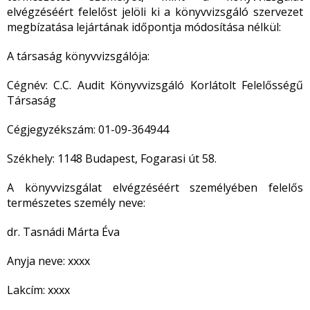
elvégzéséért felelőst jelöli ki a könyvvizsgáló szervezet
megbízatása lejártának időpontja módosítása nélkül:
A társaság könyvvizsgálója:
Cégnév: C.C. Audit Könyvvizsgáló Korlátolt Felelősségű
Társaság
Cégjegyzékszám: 01-09-364944
Székhely: 1148 Budapest, Fogarasi út 58.
A könyvvizsgálat elvégzéséért személyében felelős
természetes személy neve:
dr. Tasnádi Márta Éva
Anyja neve: xxxx
Lakcím: xxxx