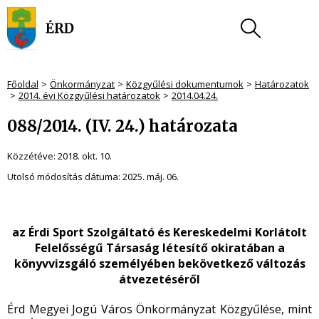
Főoldal
Önkormányzat
Közgyűlési dokumentumok
Határozatok
2014. évi Közgyűlési határozatok
2014.04.24.
088/2014. (IV. 24.) határozata
Közzétéve:
2018. okt. 10.
Utolsó módosítás dátuma:
2025. máj. 06.
az Érdi Sport Szolgáltató és Kereskedelmi Korlátolt
Felelősségű Társaság
létesítő okiratában a
könyvvizsgáló személyében bekövetkező változás
átvezetéséről
Érd Megyei Jogú Város Önkormányzat Közgyűlése, mint