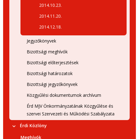
2014.10.23.
2014.11.20.
2014.12.18.
Jegyzőkönyvek
Bizottsági meghívók
Bizottsági előterjesztések
Bizottsági határozatok
Bizottsági jegyzőkönyvek
Közgyűlési dokumentumok archívum
Érd MJV Önkormányzatának Közgyűlése és
szervei Szervezeti és Működési Szabályzata
Érdi Közlöny
Meghívók