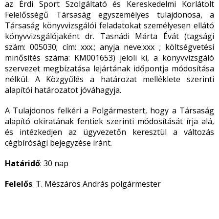
az Érdi Sport Szolgáltató és Kereskedelmi Korlátolt
Felelősségű Társaság egyszemélyes tulajdonosa, a
Társaság könyvvizsgálói feladatokat személyesen ellátó
könyvvizsgálójaként dr. Tasnádi Márta Évát (tagsági
szám: 005030; cím: xxx.; anyja neve:xxx ; költségvetési
minősítés száma: KM001653) jelöli ki, a könyvvizsgáló
szervezet megbízatása lejártának időpontja módosítása
nélkül. A Közgyűlés a határozat melléklete szerinti
alapítói határozatot jóváhagyja.
A Tulajdonos felkéri a Polgármestert, hogy a Társaság
alapító okiratának fentiek szerinti módosítását írja alá,
és intézkedjen az ügyvezetőn keresztül a változás
cégbírósági bejegyzése iránt.
Határidő
: 30 nap
Felelős
: T. Mészáros András polgármester