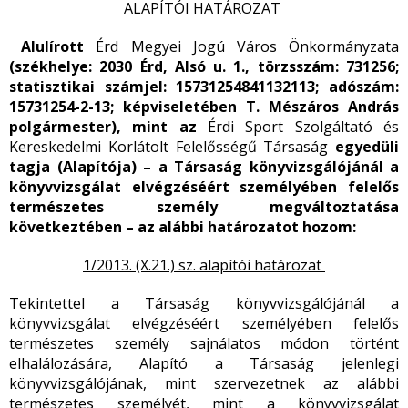
ALAPÍTÓI HATÁROZAT
Alulírott
Érd Megyei Jogú Város Önkormányzata
(székhelye: 2030 Érd, Alsó u. 1., törzsszám: 731256;
statisztikai számjel: 15731254841132113; adószám:
15731254-2-13;
képviseletében T. Mészáros András
polgármester), mint az
Érdi Sport Szolgáltató és
Kereskedelmi Korlátolt Felelősségű Társaság
egyedüli
tagja (Alapítója) – a Társaság könyvizsgálójánál a
könyvvizsgálat elvégzéséért személyében felelős
természetes személy megváltoztatása
következtében – az alábbi határozatot hozom:
1/2013. (X.21.) sz. alapítói határozat
Tekintettel a Társaság könyvvizsgálójánál a
könyvvizsgálat elvégzéséért személyében felelős
természetes személy sajnálatos módon történt
elhalálozására, Alapító a Társaság jelenlegi
könyvvizsgálójának, mint szervezetnek az alábbi
természetes személyét, mint a könyvvizsgálat