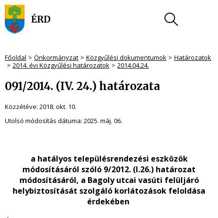
Főoldal
Önkormányzat
Közgyűlési dokumentumok
Határozatok
2014. évi Közgyűlési határozatok
2014.04.24.
091/2014. (IV. 24.) határozata
Közzétéve:
2018. okt. 10.
Utolsó módosítás dátuma:
2025. máj. 06.
a hatályos településrendezési eszközök
módosításáról szóló 9/2012. (I.26.) határozat
módosításáról, a Bagoly utcai vasúti felüljáró
helybiztosítását szolgáló korlátozások feloldása
érdekében