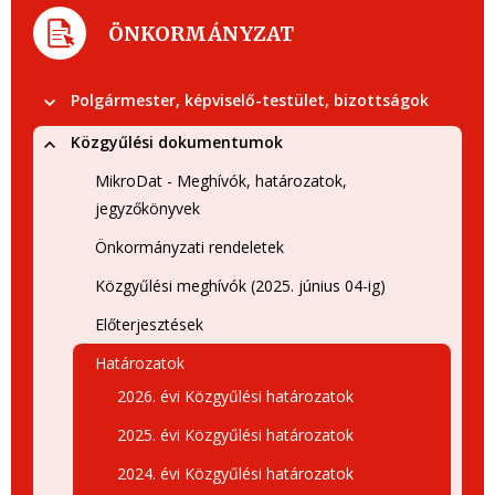
ÖNKORMÁNYZAT
Polgármester, képviselő-testület, bizottságok
Közgyűlési dokumentumok
MikroDat - Meghívók, határozatok,
jegyzőkönyvek
Önkormányzati rendeletek
Közgyűlési meghívók (2025. június 04-ig)
Előterjesztések
Határozatok
2026. évi Közgyűlési határozatok
2025. évi Közgyűlési határozatok
2024. évi Közgyűlési határozatok