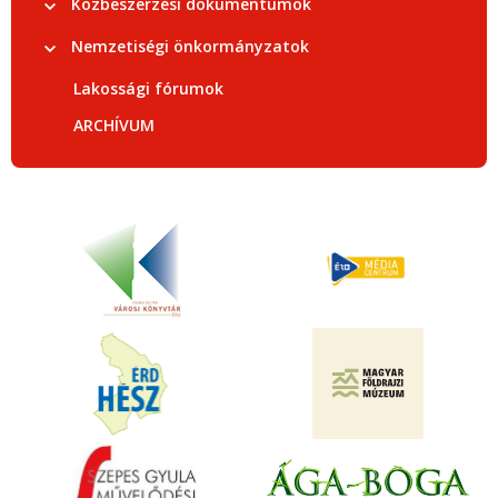
Közbeszerzési dokumentumok
Nemzetiségi önkormányzatok
Lakossági fórumok
ARCHÍVUM