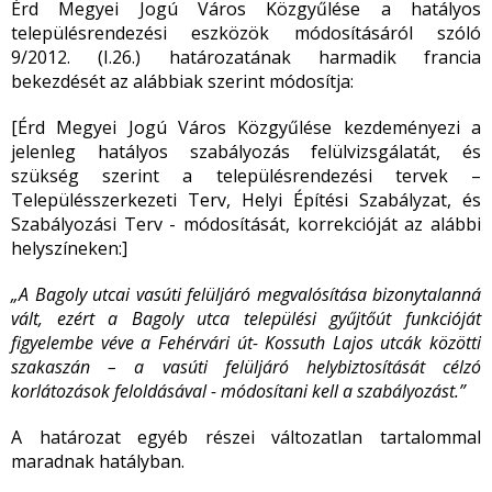
Érd Megyei Jogú Város Közgyűlése a hatályos
településrendezési eszközök módosításáról szóló
9/2012. (I.26.) határozatának harmadik francia
bekezdését az alábbiak szerint módosítja:
[Érd Megyei Jogú Város Közgyűlése kezdeményezi a
jelenleg hatályos szabályozás felülvizsgálatát, és
szükség szerint a településrendezési tervek –
Településszerkezeti Terv, Helyi Építési Szabályzat, és
Szabályozási Terv - módosítását, korrekcióját az alábbi
helyszíneken:]
„A Bagoly utcai vasúti felüljáró megvalósítása bizonytalanná
vált, ezért a Bagoly utca települési gyűjtőút funkcióját
figyelembe véve a Fehérvári út- Kossuth Lajos utcák közötti
szakaszán – a vasúti felüljáró helybiztosítását célzó
korlátozások feloldásával - módosítani kell a szabályozást.”
A határozat egyéb részei változatlan tartalommal
maradnak hatályban.