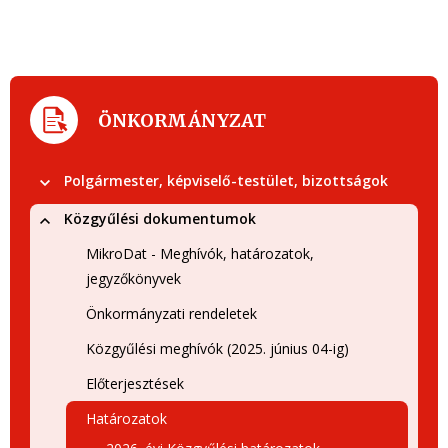
ÖNKORMÁNYZAT
Polgármester, képviselő-testület, bizottságok
Közgyűlési dokumentumok
MikroDat - Meghívók, határozatok,
jegyzőkönyvek
Önkormányzati rendeletek
Közgyűlési meghívók (2025. június 04-ig)
Előterjesztések
Határozatok