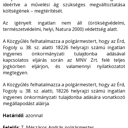
ideértve a művelési ág szükséges megváltoztatása
költségének – megtérítését.
Az igényelt ingatlan nem áll (örökségvédelmi,
természetvédelmi, helyi, Natura 2000) védettség alatt.
A Közgyűlés felhatalmazza a polgármestert, hogy az Érd,
Fogoly u. 38. sz. alatti 18226 helyrajzi számú ingatlan
ingyenes önkormányzati tulajdonba adásával
kapcsolatos eljárás során az MNV Zrt. felé teljes
jogkörben eljárjon, és valamennyi nyilatkozatot
megtegyen.
A Közgyűlés felhatalmazza a polgármestert, hogy az Érd,
Fogoly u. 38. sz. alatti, 18226 helyrajzi számú ingatlan
ingyenes önkormányzati tulajdonba adására vonatkozó
megállapodást aláírja.
Határidő
: azonnal
Felelős
: T. Mészáros András polgármester