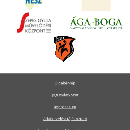
Oldaltérkép
Jogi nyilatkozat
Impresszum
Adatkezelési tájékoztató