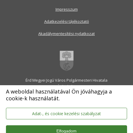
Impresszum
Adatkezelési tájékoztató
Akadálymentesítési nyilatkozat
Érd Megyei Jogú Város Polgármesteri Hivatala
2030 Érd, Alsó utca 1.
A weboldal használatával Ön jóváhagyja a
Levélcím: 2031 Érd, Pf.: 31
cookie-k használatát.
E-mail:
onkormanyzat@erd.hu
Telefonközpont:
06-23-522-300
Ügyfélszolgálat:
06-23-522-301
Adat-, és cookie kezelési szabályzat
Hivatali Kapu: ERDPH
KRID szám: 707189964
Elfogadom