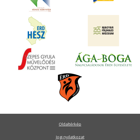
Oldaltérkép
Jogi nyilatkozat