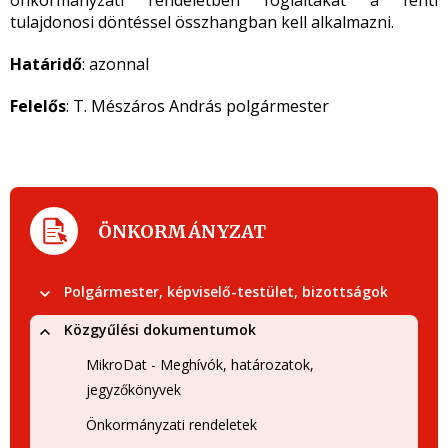
önkormányzati rendeletben foglaltakat a fenti
tulajdonosi döntéssel összhangban kell alkalmazni.
Határidő
: azonnal
Felelős
: T. Mészáros András polgármester
ÖNKORMÁNYZAT
Polgármester, képviselő-testület, bizottságok
Közgyűlési dokumentumok
MikroDat - Meghívók, határozatok,
jegyzőkönyvek
Önkormányzati rendeletek