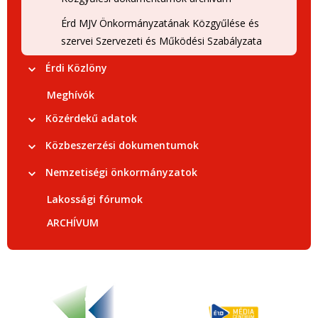
Érd MJV Önkormányzatának Közgyűlése és
szervei Szervezeti és Működési Szabályzata
Érdi Közlöny
Meghívók
Közérdekű adatok
Közbeszerzési dokumentumok
Nemzetiségi önkormányzatok
Lakossági fórumok
ARCHÍVUM