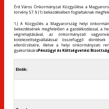
Érd Város Önkormányzat Közgyűlése a Magyarorszá
törvény 57. § (1) bekezdésében foglaltaknak megfele
1.) A Közgyűlés a Magyarország helyi önkormányz
bekezdésének megfelelően a gazdálkodással, a hel
végrehajtásával, az önkormányzati vagyonvá
kötelezettségvállalással összefüggő döntések
ellenőrzésére, illetve a helyi önkormányzati r
gyakorlására
Pénzügyi és Költségvetési Bizottsá
Elnök: