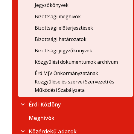
Jegyzőkönyvek
Bizottsági meghívók
Bizottsági előterjesztések
Bizottsági határozatok
Bizottsági jegyzőkönyvek
Közgyűlési dokumentumok archívum
Érd MJV Önkormányzatának
Közgyűlése és szervei Szervezeti és
Működési Szabályzata
Érdi Közlöny
Meghívók
Közérdekű adatok