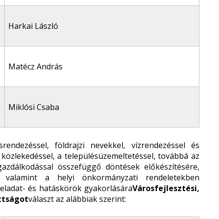
Harkai László
Matécz András
Miklósi Csaba
ésrendezéssel, földrajzi nevekkel, vízrendezéssel és
i közlekedéssel, a településüzemeltetéssel, továbbá az
gazdálkodással összefüggő döntések előkészítésére,
, valamint a helyi önkormányzati rendeletekben
feladat- és hatáskörök gyakorlására
Városfejlesztési,
ttságot
választ az alábbiak szerint: