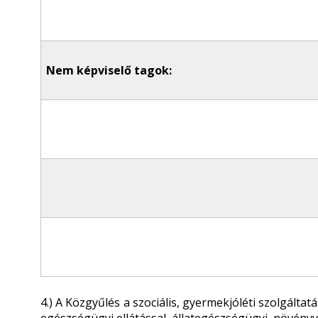
Nem képviselő tagok:
4.) A Közgyűlés a szociális, gyermekjóléti szolgáltat