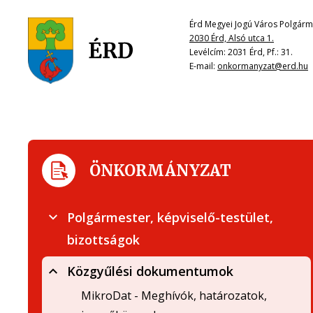
Érd Megyei Jogú Város Polgárme
2030 Érd, Alsó utca 1.
Levélcím: 2031 Érd, Pf.: 31.
E-mail:
onkormanyzat@erd.hu
ÖNKORMÁNYZAT
Polgármester, képviselő-testület,
bizottságok
Közgyűlési dokumentumok
MikroDat - Meghívók, határozatok,