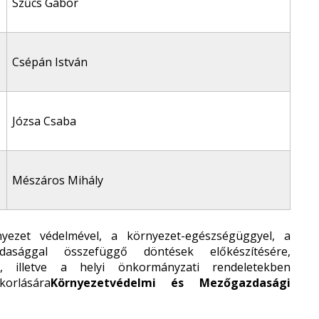
Szűcs Gábor
Csépán István
Józsa Csaba
Mészáros Mihály
yezet védelmével, a környezet-egészségüggyel, a
dasággal összefüggő döntések előkészítésére,
e, illetve a helyi önkormányzati rendeletekben
orlására
Környezetvédelmi és Mezőgazdasági