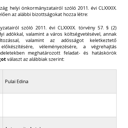
g helyi önkormányzatairól szóló 2011. évi CLXXXIX.
lően az alábbi bizottságokat hozza létre:
atairól szóló 2011. évi CLXXXIX. törvény 57. § (2)
yi adókkal, valamint a város költségvetésével, annak
ltozással, valamint az adósságot keletkeztető
 előkészítésére, véleményezésére, a végrehajtás
endeletekben meghatározott feladat- és hatáskörök
got
választ az alábbiak szerint:
Pulai Edina