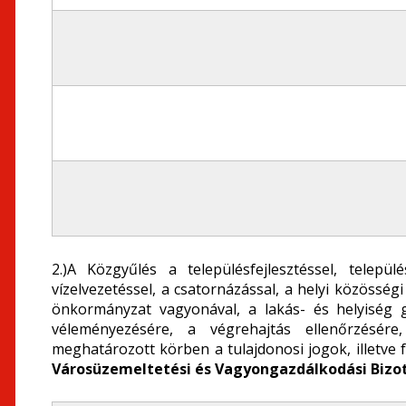
2.)A Közgyűlés a településfejlesztéssel, települ
vízelvezetéssel, a csatornázással, a helyi közösség
önkormányzat vagyonával, a lakás- és helyiség 
véleményezésére, a végrehajtás ellenőrzésére
meghatározott körben a tulajdonosi jogok, illetve 
Városüzemeltetési és Vagyongazdálkodási Bizo