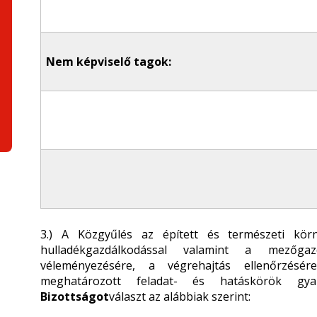
Nem képviselő tagok:
3.) A Közgyűlés az épített és természeti körn
hulladékgazdálkodással valamint a mezőgaz
véleményezésére, a végrehajtás ellenőrzésér
meghatározott feladat- és hatáskörök gyak
Bizottságot
választ az alábbiak szerint: