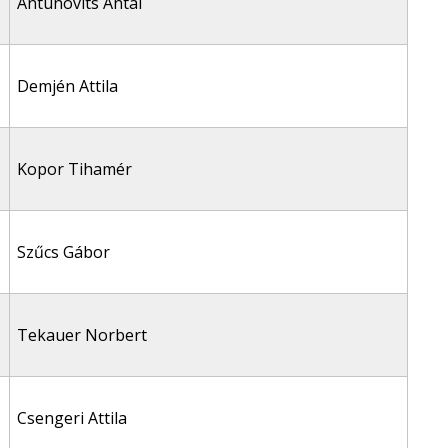
Antunovits Antal
Demjén Attila
Kopor Tihamér
Szűcs Gábor
Tekauer Norbert
Csengeri Attila