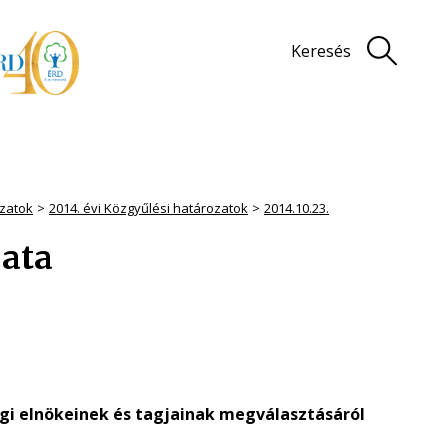
Keresés
zatok
2014. évi Közgyűlési határozatok
2014.10.23.
zata
gi elnökeinek és tagjainak megválasztásáról