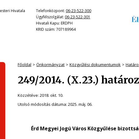
steri Hivatala
Telefonközpont:
06-23-522-300
Ügyfélszolgálat:
06-23-522-301
Hivatali Kapu: ERDPH
KRID szám: 707189964
Főoldal
Önkormányzat
Közgyűlési dokumentumok
Határo
249/2014. (X.23.) határo
Közzétéve:
2018. okt. 10.
Utolsó módosítás dátuma:
2025. máj. 06.
Érd Megyei Jogú Város Közgyűlése
bizottsá