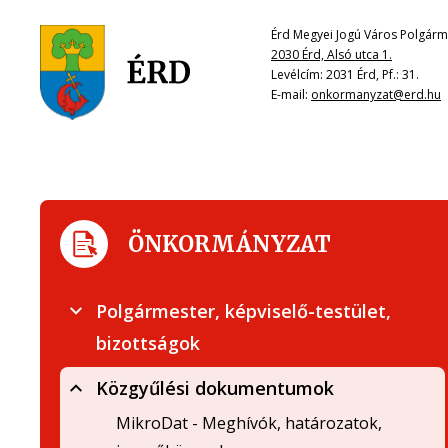
Érd Megyei Jogú Város Polgárme
2030 Érd, Alsó utca 1.
Levélcím: 2031 Érd, Pf.: 31.
E-mail:
onkormanyzat@erd.hu
ÖNKORMÁNYZAT
Polgármester, képviselő-testület,
bizottságok
Közgyűlési dokumentumok
MikroDat - Meghívók, határozatok,