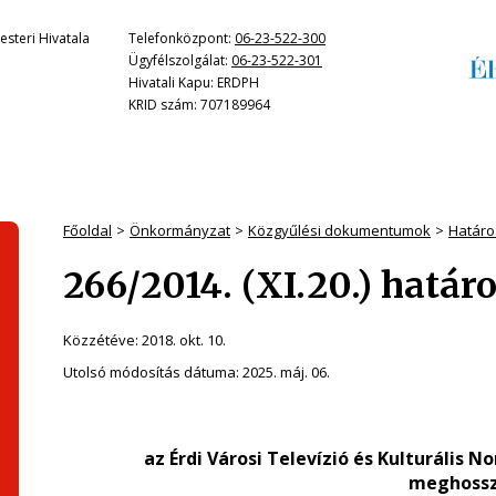
steri Hivatala
Telefonközpont:
06-23-522-300
Ügyfélszolgálat:
06-23-522-301
Hivatali Kapu: ERDPH
KRID szám: 707189964
Főoldal
Önkormányzat
Közgyűlési dokumentumok
Határo
266/2014. (XI.20.) határ
Közzétéve:
2018. okt. 10.
Utolsó módosítás dátuma:
2025. máj. 06.
az Érdi Városi Televízió és Kulturális
meghossz