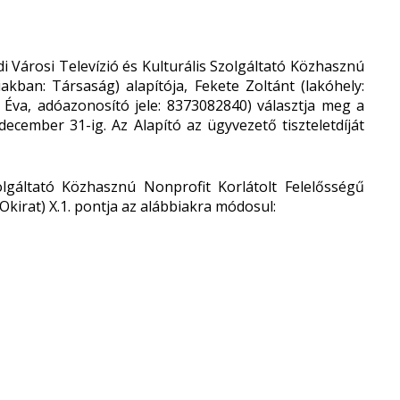
 Városi Televízió és Kulturális Szolgáltató Közhasznú
akban: Társaság) alapítója, Fekete Zoltánt (lakóhely:
 Éva, adóazonosító jele: 8373082840) választja meg a
ecember 31-ig. Az Alapító az ügyvezető tiszteletdíját
gáltató Közhasznú Nonprofit Korlátolt Felelősségű
Okirat) X.1. pontja az alábbiakra módosul: