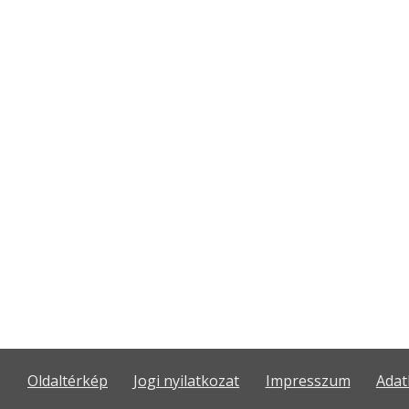
Oldaltérkép
Jogi nyilatkozat
Impresszum
Adat