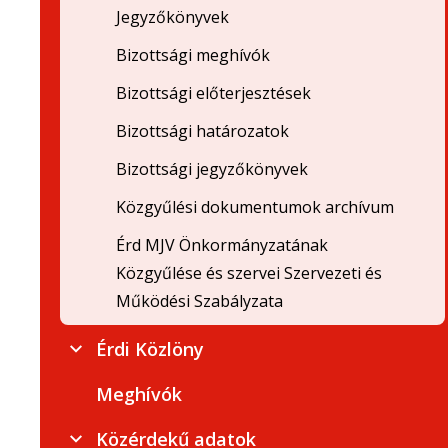
Jegyzőkönyvek
Bizottsági meghívók
Bizottsági előterjesztések
Bizottsági határozatok
Bizottsági jegyzőkönyvek
Közgyűlési dokumentumok archívum
Érd MJV Önkormányzatának
Közgyűlése és szervei Szervezeti és
Működési Szabályzata
Érdi Közlöny
Meghívók
Közérdekű adatok