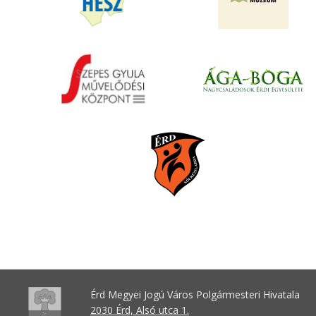
Érd Megyei Jogú Város Polgármesteri Hivatala
2030 Érd, Alsó utca 1.