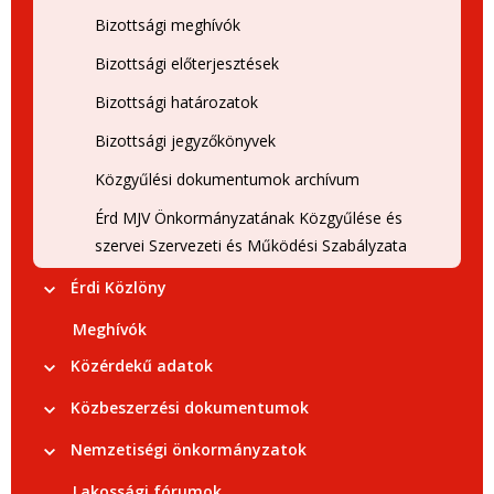
Bizottsági meghívók
Bizottsági előterjesztések
Bizottsági határozatok
Bizottsági jegyzőkönyvek
Közgyűlési dokumentumok archívum
Érd MJV Önkormányzatának Közgyűlése és
szervei Szervezeti és Működési Szabályzata
Érdi Közlöny
Meghívók
Közérdekű adatok
Közbeszerzési dokumentumok
Nemzetiségi önkormányzatok
Lakossági fórumok