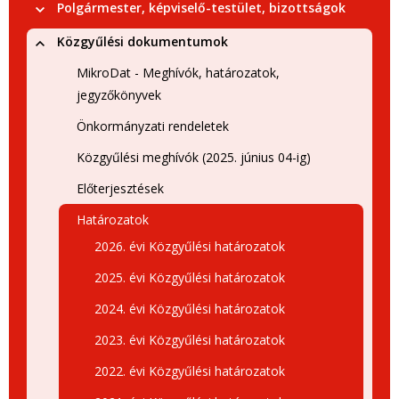
Polgármester, képviselő-testület, bizottságok
Közgyűlési dokumentumok
MikroDat - Meghívók, határozatok,
jegyzőkönyvek
Önkormányzati rendeletek
Közgyűlési meghívók (2025. június 04-ig)
Előterjesztések
Határozatok
2026. évi Közgyűlési határozatok
2025. évi Közgyűlési határozatok
2024. évi Közgyűlési határozatok
2023. évi Közgyűlési határozatok
2022. évi Közgyűlési határozatok