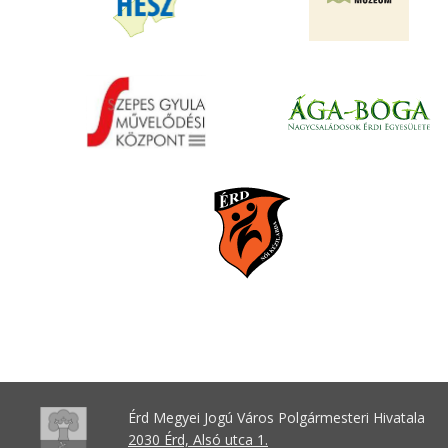
Érd Megyei Jogú Város Polgármesteri Hivatala
2030 Érd, Alsó utca 1.