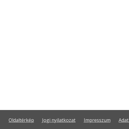
Oldaltérkép
Jogi nyilatkozat
Impresszum
Adat