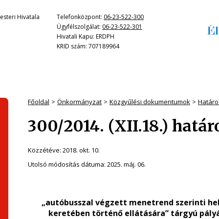
steri Hivatala
Telefonközpont:
06-23-522-300
Ügyfélszolgálat:
06-23-522-301
Hivatali Kapu: ERDPH
KRID szám: 707189964
Főoldal
Önkormányzat
Közgyűlési dokumentumok
Határo
300/2014. (XII.18.) hatá
Közzétéve:
2018. okt. 10.
Utolsó módosítás dátuma:
2025. máj. 06.
„autóbusszal végzett menetrend szerinti hel
keretében történő ellátására” tárgyú pály