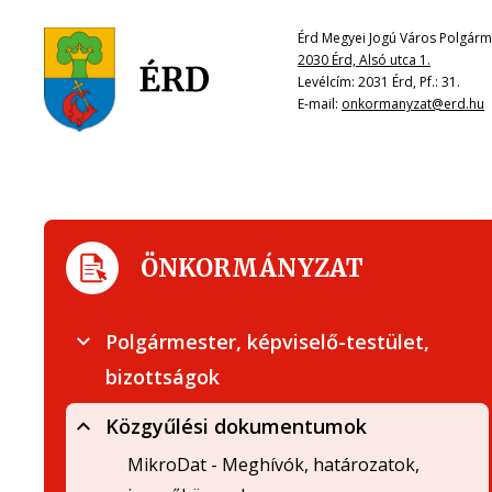
Érd Megyei Jogú Város Polgárme
2030 Érd, Alsó utca 1.
Levélcím: 2031 Érd, Pf.: 31.
E-mail:
onkormanyzat@erd.hu
ÖNKORMÁNYZAT
Polgármester, képviselő-testület,
bizottságok
Közgyűlési dokumentumok
MikroDat - Meghívók, határozatok,