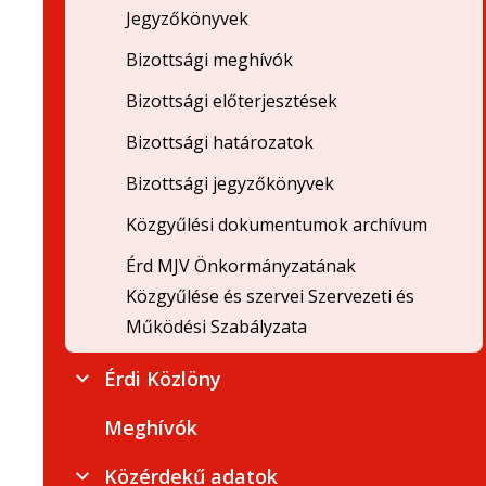
Jegyzőkönyvek
Bizottsági meghívók
Bizottsági előterjesztések
Bizottsági határozatok
Bizottsági jegyzőkönyvek
Közgyűlési dokumentumok archívum
Érd MJV Önkormányzatának
Közgyűlése és szervei Szervezeti és
Működési Szabályzata
Érdi Közlöny
Meghívók
Közérdekű adatok