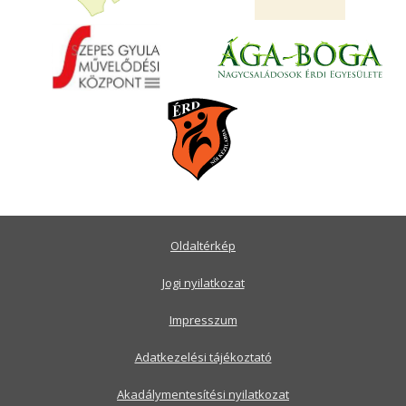
Oldaltérkép
Jogi nyilatkozat
Impresszum
Adatkezelési tájékoztató
Akadálymentesítési nyilatkozat