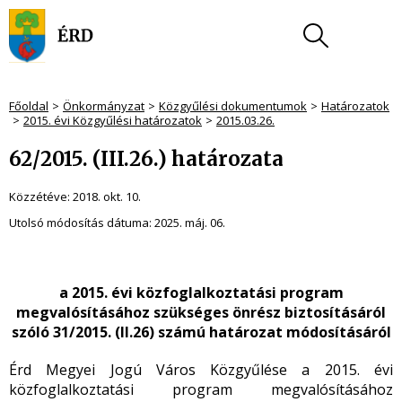
Főoldal
Önkormányzat
Közgyűlési dokumentumok
Határozatok
2015. évi Közgyűlési határozatok
2015.03.26.
62/2015. (III.26.) határozata
Közzétéve:
2018. okt. 10.
Utolsó módosítás dátuma:
2025. máj. 06.
a 2015. évi közfoglalkoztatási program
megvalósításához szükséges önrész biztosításáról
szóló 31/2015. (II.26) számú határozat módosításáról
Érd Megyei Jogú Város Közgyűlése a 2015. évi
közfoglalkoztatási program megvalósításához