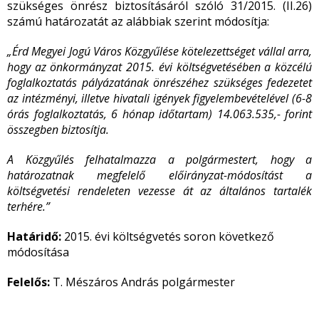
szükséges önrész biztosításáról szóló 31/2015. (II.26)
számú határozatát az alábbiak szerint módosítja:
„Érd Megyei Jogú Város Közgyűlése kötelezettséget vállal arra,
hogy az önkormányzat 2015. évi költségvetésében a közcélú
foglalkoztatás pályázatának önrészéhez szükséges fedezetet
az intézményi, illetve hivatali igények figyelembevételével (6-8
órás foglalkoztatás, 6 hónap időtartam) 14.063.535,- forint
összegben biztosítja.
A Közgyűlés felhatalmazza a polgármestert, hogy a
határozatnak megfelelő előirányzat-módosítást a
költségvetési rendeleten vezesse át az általános tartalék
terhére.”
Határidő:
2015. évi költségvetés soron következő
módosítása
Felelős:
T. Mészáros András polgármester