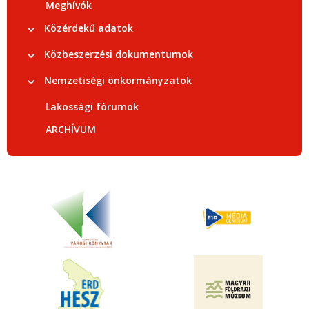
Meghívók
Közérdekű adatok
Közbeszerzési dokumentumok
Nemzetiségi önkormányzatok
Lakossági fórumok
ARCHÍVUM