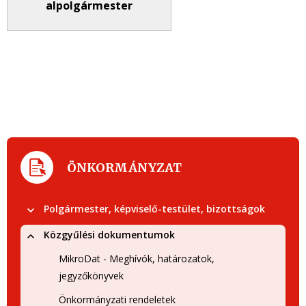
alpolgármester
ÖNKORMÁNYZAT
Polgármester, képviselő-testület, bizottságok
Közgyűlési dokumentumok
MikroDat - Meghívók, határozatok,
jegyzőkönyvek
Önkormányzati rendeletek