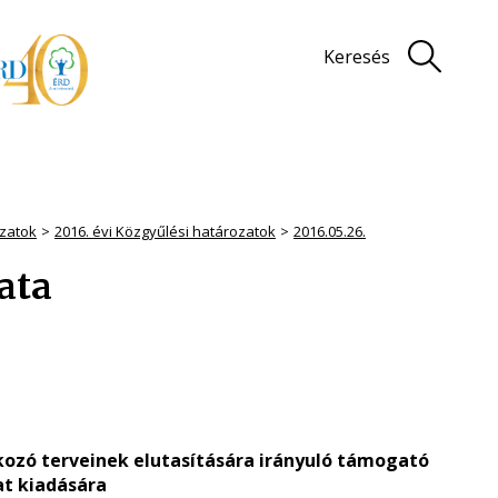
Keresés
zatok
2016. évi Közgyűlési határozatok
2016.05.26.
zata
kozó terveinek elutasítására irányuló támogató
at kiadására