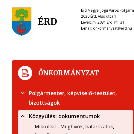
Érd Megyei Jogú Város Polgárme
2030 Érd, Alsó utca 1.
Levélcím: 2031 Érd, Pf.: 31.
E-mail:
onkormanyzat@erd.hu
ÖNKORMÁNYZAT
Polgármester, képviselő-testület,
bizottságok
Közgyűlési dokumentumok
MikroDat - Meghívók, határozatok,