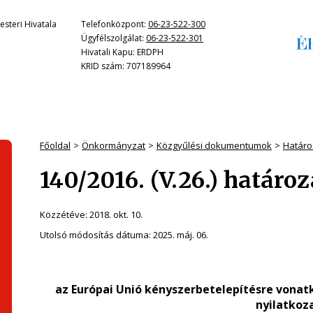
steri Hivatala
Telefonközpont:
06-23-522-300
Ügyfélszolgálat:
06-23-522-301
Hivatali Kapu: ERDPH
KRID szám: 707189964
Főoldal
Önkormányzat
Közgyűlési dokumentumok
Határo
140/2016. (V.26.) határo
Közzétéve:
2018. okt. 10.
Utolsó módosítás dátuma:
2025. máj. 06.
az Európai Unió kényszerbetelepítésre vonat
nyilatkoz