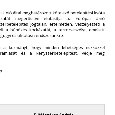
 Unió által meghatározott kötelező betelepítési kvóta
ározatát megerősítve elutasítja az Európai Unió
erbetelepítés jogtalan, értelmetlen, veszélyezteti a
li a bűnözés kockázatát, a terrorveszélyt, emellett
ségügyi és oktatási rendszerünkre.
 a kormányt, hogy minden lehetséges eszközzel
ramlását és a kényszerbetelepítést, védje meg
ap