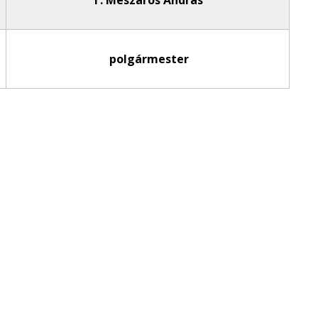
T. Mészáros András
polgármester