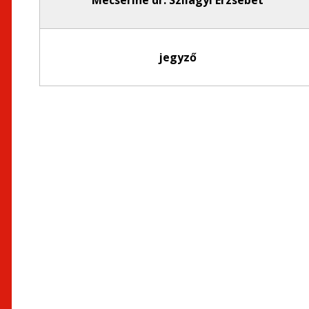
Mecsériné dr. Szilágyi Erzsébet
jegyző