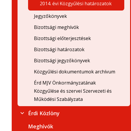
2014. évi Közgyűlési határozatok
Jegyzőkönyvek
Bizottsági meghívók
Bizottsági előterjesztések
Bizottsági határozatok
Bizottsági jegyzőkönyvek
Közgyűlési dokumentumok archívum
Érd MJV Önkormányzatának
Közgyűlése és szervei Szervezeti és
Működési Szabályzata
Érdi Közlöny
Meghívók