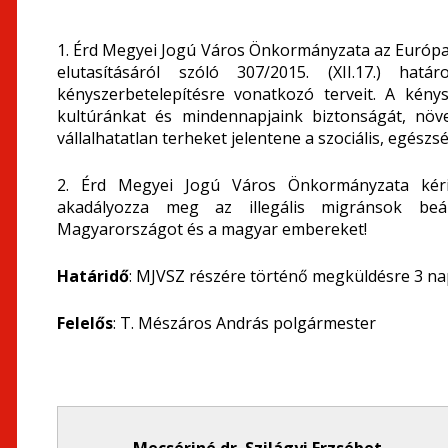
1. Érd Megyei Jogú Város Önkormányzata az Európai
elutasításáról szóló 307/2015. (XII.17.) hat
kényszerbetelepítésre vonatkozó terveit. A kénysz
kultúránkat és mindennapjaink biztonságát, növe
vállalhatatlan terheket jelentene a szociális, egész
2. Érd Megyei Jogú Város Önkormányzata kéri
akadályozza meg az illegális migránsok beá
Magyarországot és a magyar embereket!
Határidő
: MJVSZ részére történő megküldésre 3 n
Felelős
: T. Mészáros András polgármester