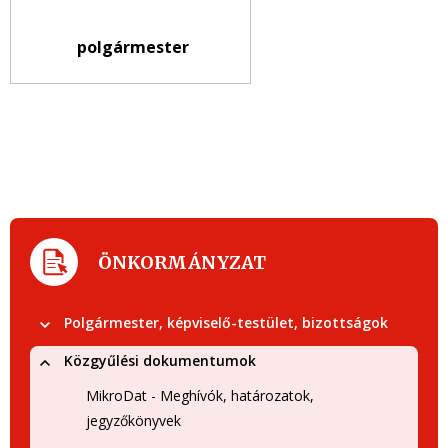
polgármester
ÖNKORMÁNYZAT
Polgármester, képviselő-testület, bizottságok
Közgyűlési dokumentumok
MikroDat - Meghívók, határozatok,
jegyzőkönyvek