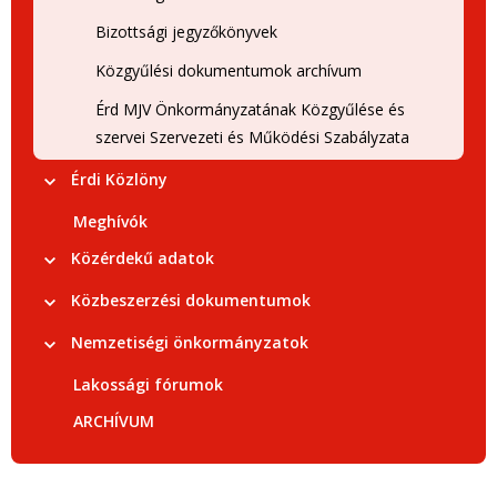
Bizottsági jegyzőkönyvek
Közgyűlési dokumentumok archívum
Érd MJV Önkormányzatának Közgyűlése és
szervei Szervezeti és Működési Szabályzata
Érdi Közlöny
Meghívók
Közérdekű adatok
Közbeszerzési dokumentumok
Nemzetiségi önkormányzatok
Lakossági fórumok
ARCHÍVUM