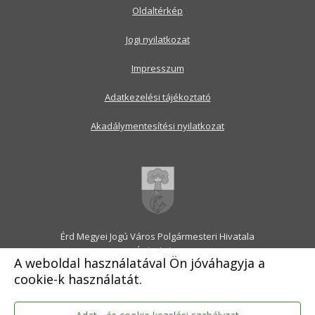
Oldaltérkép
Jogi nyilatkozat
Impresszum
Adatkezelési tájékoztató
Akadálymentesítési nyilatkozat
Érd Megyei Jogú Város Polgármesteri Hivatala
2030 Érd, Alsó utca 1.
A weboldal használatával Ön jóváhagyja a
Levélcím: 2031 Érd, Pf.: 31
cookie-k használatát.
E-mail:
onkormanyzat@erd.hu
Telefonközpont:
06-23-522-300
Ügyfélszolgálat:
06-23-522-301