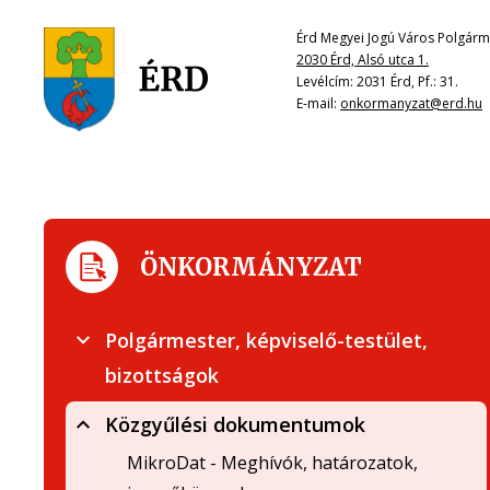
Érd Megyei Jogú Város Polgárme
2030 Érd, Alsó utca 1.
Levélcím: 2031 Érd, Pf.: 31.
E-mail:
onkormanyzat@erd.hu
ÖNKORMÁNYZAT
Polgármester, képviselő-testület,
bizottságok
Közgyűlési dokumentumok
MikroDat - Meghívók, határozatok,