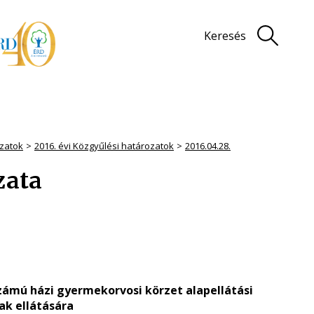
Keresés
zatok
2016. évi Közgyűlési határozatok
2016.04.28.
zata
 számú házi gyermekorvosi körzet alapellátási
ak ellátására