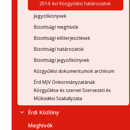
2014. évi Közgyűlési határozatok
Jegyzőkönyvek
Bizottsági meghívók
Bizottsági előterjesztések
Bizottsági határozatok
Bizottsági jegyzőkönyvek
Közgyűlési dokumentumok archívum
Érd MJV Önkormányzatának
Közgyűlése és szervei Szervezeti és
Működési Szabályzata
Érdi Közlöny
Meghívók