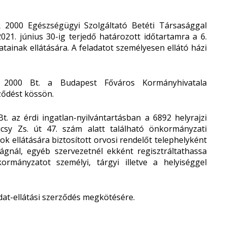
2000 Egészségügyi Szolgáltató Betéti Társasággal
 2021. június 30-ig terjedő határozott időtartamra a 6.
tainak ellátására. A feladatot személyesen ellátó házi
2000 Bt. a Budapest Főváros Kormányhivatala
ződést kössön.
. az érdi ingatlan-nyilvántartásban a 6892 helyrajzi
jcsy Zs. út 47. szám alatt található önkormányzati
k ellátására biztosított orvosi rendelőt telephelyként
ágnál, egyéb szervezetnél ekként regisztráltathassa
rmányzatot személyi, tárgyi illetve a helyiséggel
dat-ellátási szerződés megkötésére.