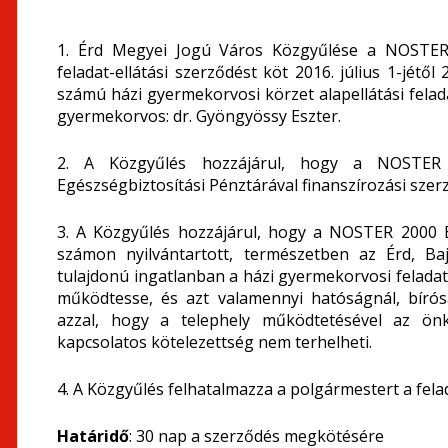
1. Érd Megyei Jogú Város Közgyűlése a NOSTER 
feladat-ellátási szerződést köt 2016. július 1-jétől
számú házi gyermekorvosi körzet alapellátási felada
gyermekorvos: dr. Gyöngyössy Eszter.
2. A Közgyűlés hozzájárul, hogy a NOSTER 
Egészségbiztosítási Pénztárával finanszírozási szer
3. A Közgyűlés hozzájárul, hogy a NOSTER 2000 Bt
számon nyilvántartott, természetben az Érd, Ba
tulajdonú ingatlanban a házi gyermekorvosi feladato
működtesse, és azt valamennyi hatóságnál, bírós
azzal, hogy a telephely működtetésével az önko
kapcsolatos kötelezettség nem terhelheti.
4. A Közgyűlés felhatalmazza a polgármestert a fela
Határidő
: 30 nap a szerződés megkötésére