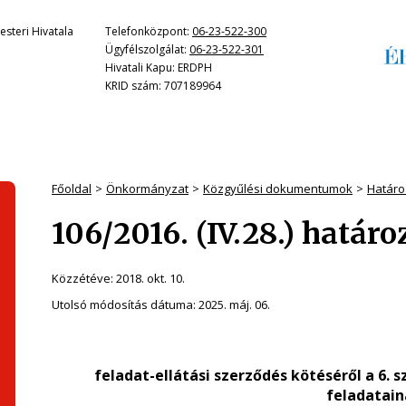
steri Hivatala
Telefonközpont:
06-23-522-300
Ügyfélszolgálat:
06-23-522-301
Hivatali Kapu: ERDPH
KRID szám: 707189964
Főoldal
Önkormányzat
Közgyűlési dokumentumok
Határo
106/2016. (IV.28.) határo
Közzétéve:
2018. okt. 10.
Utolsó módosítás dátuma:
2025. máj. 06.
feladat-ellátási szerződés kötéséről a 6.
feladatain