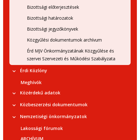
Bizottsági előterjesztések
Bizottsági határozatok
Bizottsági jegyzőkönyvek
Közgyűlési dokumentumok archívum
Érd MJV Önkormányzatának Közgyűlése és
szervei Szervezeti és Működési Szabályzata
Érdi Közlöny
Meghívók
Közérdekű adatok
Közbeszerzési dokumentumok
Nemzetiségi önkormányzatok
Lakossági fórumok
ARCHÍVUM