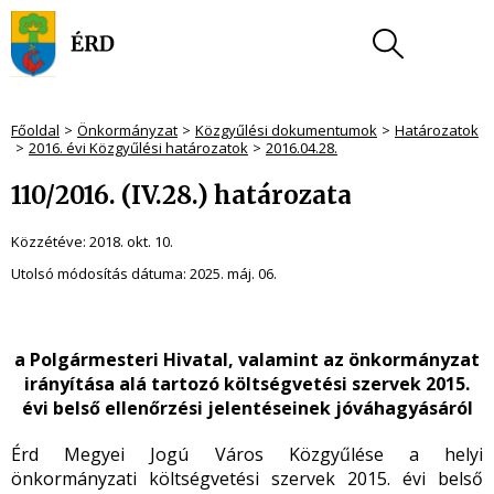
Főoldal
Önkormányzat
Közgyűlési dokumentumok
Határozatok
2016. évi Közgyűlési határozatok
2016.04.28.
110/2016. (IV.28.) határozata
Közzétéve:
2018. okt. 10.
Utolsó módosítás dátuma:
2025. máj. 06.
a Polgármesteri Hivatal, valamint az önkormányzat
irányítása alá tartozó költségvetési szervek 2015.
évi belső ellenőrzési jelentéseinek jóváhagyásáról
Érd Megyei Jogú Város Közgyűlése a helyi
önkormányzati költségvetési szervek 2015. évi belső