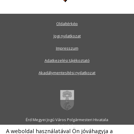
Oldaltérkép
Jogi nyilatkozat
Impresszum
Adatkezelési tájékoztató
Akadálymentesítési nyilatkozat
Érd Megyei Jogú Város Polgármesteri Hivatala
2030 Érd, Alsó utca 1.
A weboldal használatával Ön jóváhagyja a
Levélcím: 2031 Érd, Pf.: 31