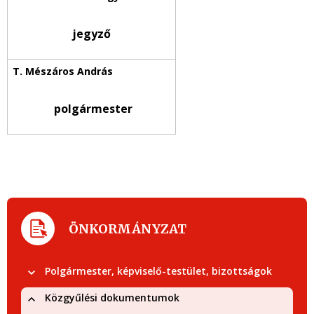
jegyző
polgármester
ÖNKORMÁNYZAT
Polgármester, képviselő-testület, bizottságok
Közgyűlési dokumentumok