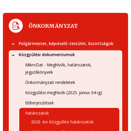
ÖNKORMÁNYZAT
Polgármester, képviselő-testület, bizottságok
Közgyűlési dokumentumok
MikroDat - Meghívók, határozatok,
jegyzőkönyvek
Önkormányzati rendeletek
Közgyűlési meghívók (2025. június 04-ig)
Előterjesztések
Határozatok
2026. évi Közgyűlési határozatok