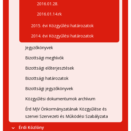
2016.01.28.
2016.01.14.rk
2015. évi Közgyűlési határozatok
2014. évi Közgyűlési határozatok
Jegyzőkönyvek
Bizottsági meghívók
Bizottsági előterjesztések
Bizottsági határozatok
Bizottsági jegyzőkönyvek
Közgyűlési dokumentumok archívum
Érd MJV Önkormányzatának Közgyűlése és
szervei Szervezeti és Működési Szabályzata
Érdi Közlöny