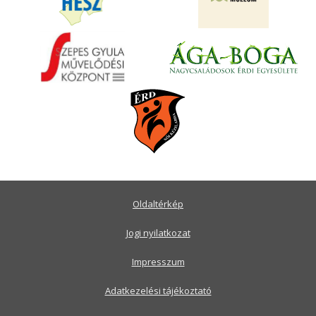
Oldaltérkép
Jogi nyilatkozat
Impresszum
Adatkezelési tájékoztató