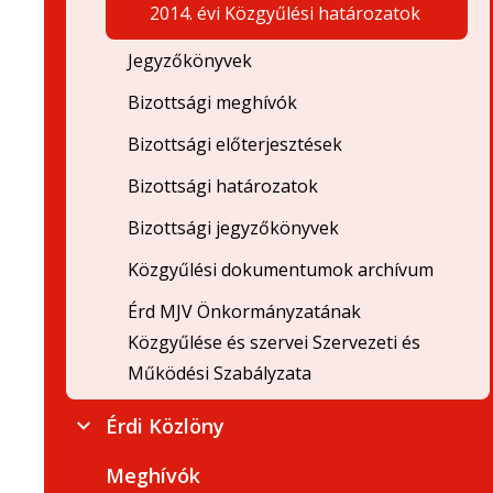
2014. évi Közgyűlési határozatok
Jegyzőkönyvek
Bizottsági meghívók
Bizottsági előterjesztések
Bizottsági határozatok
Bizottsági jegyzőkönyvek
Közgyűlési dokumentumok archívum
Érd MJV Önkormányzatának
Közgyűlése és szervei Szervezeti és
Működési Szabályzata
Érdi Közlöny
Meghívók