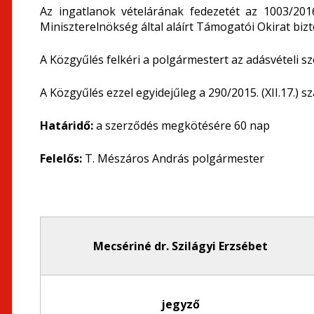
Az ingatlanok vételárának fedezetét az 1003/2016
Miniszterelnökség által aláírt Támogatói Okirat bizto
A Közgyűlés felkéri a polgármestert az adásvételi 
A Közgyűlés ezzel egyidejűleg a 290/2015. (XII.17.) 
Határidő:
a szerződés megkötésére 60 nap
Felelős:
T. Mészáros András polgármester
Mecsériné dr. Szilágyi Erzsébet
jegyző