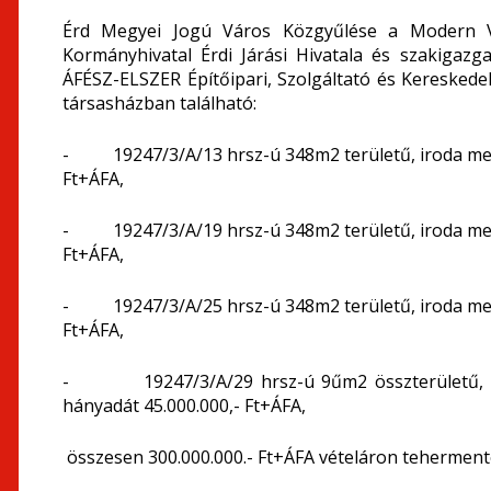
Érd Megyei Jogú Város Közgyűlése a Modern 
Kormányhivatal Érdi Járási Hivatala és szakigazg
ÁFÉSZ-ELSZER Építőipari, Szolgáltató és Kereskedelm
társasházban található:
- 19247/3/A/13 hrsz-ú 348m
2
területű, iroda me
Ft+ÁFA,
- 19247/3/A/19 hrsz-ú 348m
2
területű, iroda me
Ft+ÁFA,
- 19247/3/A/25 hrsz-ú 348m
2
területű, iroda me
Ft+ÁFA,
- 19247/3/A/29 hrsz-ú 9űm
2
összterületű, 
hányadát 45.000.000,- Ft+ÁFA,
összesen 300.000.000.- Ft+ÁFA vételáron teherment