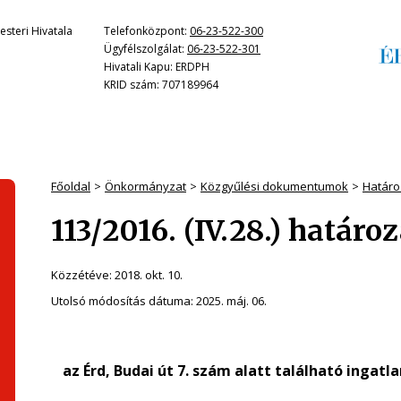
steri Hivatala
Telefonközpont:
06-23-522-300
Ügyfélszolgálat:
06-23-522-301
Hivatali Kapu: ERDPH
KRID szám: 707189964
Főoldal
Önkormányzat
Közgyűlési dokumentumok
Határo
113/2016. (IV.28.) határo
Közzétéve:
2018. okt. 10.
Utolsó módosítás dátuma:
2025. máj. 06.
az
Érd, Budai út 7. szám alatt található ingat