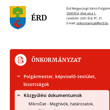
Érd Megyei Jogú Város Polgárme
2030 Érd, Alsó utca 1.
Levélcím: 2031 Érd, Pf.: 31.
E-mail:
onkormanyzat@erd.hu
ÖNKORMÁNYZAT
Polgármester, képviselő-testület,
bizottságok
Közgyűlési dokumentumok
MikroDat - Meghívók, határozatok,