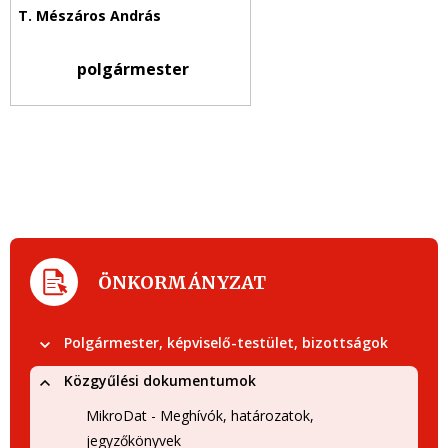
polgármester
ÖNKORMÁNYZAT
Polgármester, képviselő-testület, bizottságok
Közgyűlési dokumentumok
MikroDat - Meghívók, határozatok,
jegyzőkönyvek