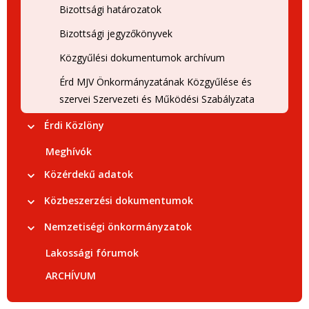
Bizottsági határozatok
Bizottsági jegyzőkönyvek
Közgyűlési dokumentumok archívum
Érd MJV Önkormányzatának Közgyűlése és
szervei Szervezeti és Működési Szabályzata
Érdi Közlöny
Meghívók
Közérdekű adatok
Közbeszerzési dokumentumok
Nemzetiségi önkormányzatok
Lakossági fórumok
ARCHÍVUM