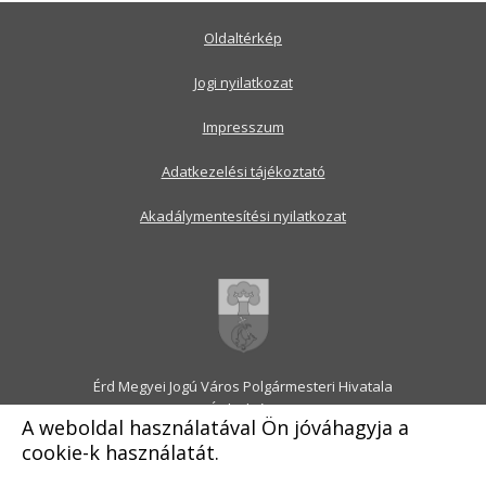
Oldaltérkép
Jogi nyilatkozat
Impresszum
Adatkezelési tájékoztató
Akadálymentesítési nyilatkozat
Érd Megyei Jogú Város Polgármesteri Hivatala
2030 Érd, Alsó utca 1.
A weboldal használatával Ön jóváhagyja a
Levélcím: 2031 Érd, Pf.: 31
cookie-k használatát.
E-mail:
onkormanyzat@erd.hu
Telefonközpont:
06-23-522-300