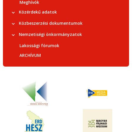
Meghívók
Közérdekű adatok
Közbeszerzési dokumentumok
Nemzetiségi önkormányzatok
Lakossági fórumok
ARCHÍVUM