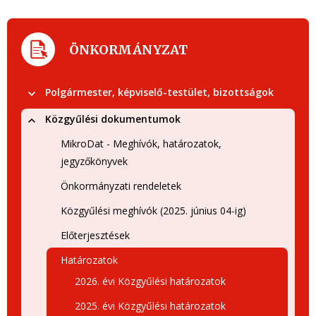
ÖNKORMÁNYZAT
Polgármester, képviselő-testület, bizottságok
Közgyűlési dokumentumok
MikroDat - Meghívók, határozatok,
jegyzőkönyvek
Önkormányzati rendeletek
Közgyűlési meghívók (2025. június 04-ig)
Előterjesztések
Határozatok
2026. évi Közgyűlési határozatok
2025. évi Közgyűlési határozatok