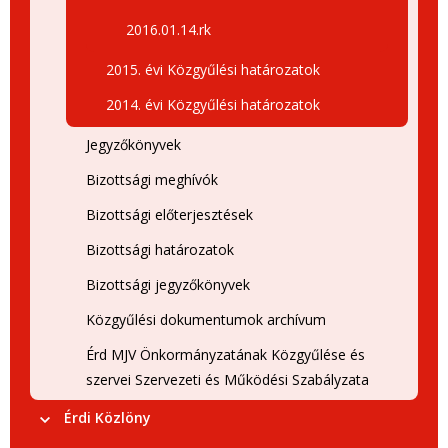
2016.01.14.rk
2015. évi Közgyűlési határozatok
2014. évi Közgyűlési határozatok
Jegyzőkönyvek
Bizottsági meghívók
Bizottsági előterjesztések
Bizottsági határozatok
Bizottsági jegyzőkönyvek
Közgyűlési dokumentumok archívum
Érd MJV Önkormányzatának Közgyűlése és
szervei Szervezeti és Működési Szabályzata
Érdi Közlöny