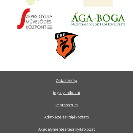
Oldaltérkép
Jogi nyilatkozat
Impresszum
Adatkezelési tájékoztató
Akadálymentesítési nyilatkozat