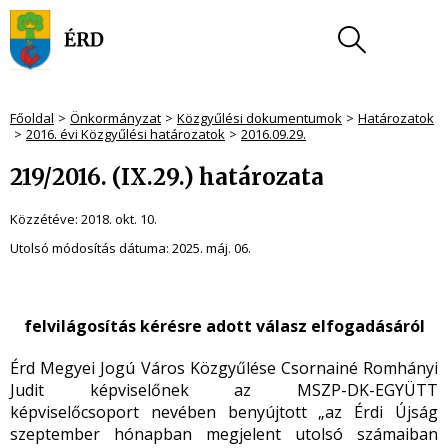
Főoldal
Önkormányzat
Közgyűlési dokumentumok
Határozatok
2016. évi Közgyűlési határozatok
2016.09.29.
219/2016. (IX.29.) határozata
Közzétéve:
2018. okt. 10.
Utolsó módosítás dátuma:
2025. máj. 06.
felvilágosítás kérésre adott válasz elfogadásáról
Érd Megyei Jogú Város Közgyűlése Csornainé Romhányi
Judit képviselőnek az MSZP-DK-EGYÜTT
képviselőcsoport nevében benyújtott „az Érdi Újság
szeptember hónapban megjelent utolsó számaiban