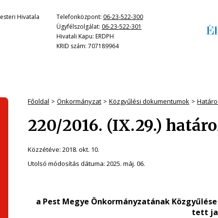
steri Hivatala
Telefonközpont:
06-23-522-300
Ügyfélszolgálat:
06-23-522-301
Hivatali Kapu: ERDPH
KRID szám: 707189964
Főoldal
Önkormányzat
Közgyűlési dokumentumok
Határo
220/2016. (IX.29.) határ
Közzétéve:
2018. okt. 10.
Utolsó módosítás dátuma:
2025. máj. 06.
a Pest Megye Önkormányzatának Közgyűlése ál
tett j