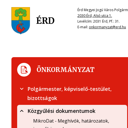
Érd Megyei Jogú Város Polgárme
2030 Érd, Alsó utca 1.
Levélcím: 2031 Érd, Pf.: 31.
E-mail:
onkormanyzat@erd.hu
ÖNKORMÁNYZAT
Polgármester, képviselő-testület,
bizottságok
Közgyűlési dokumentumok
MikroDat - Meghívók, határozatok,