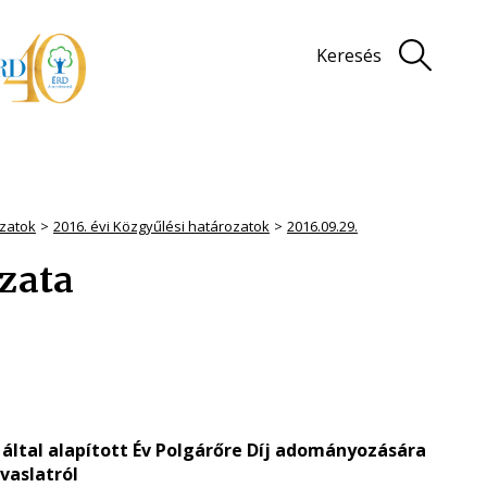
Keresés
zatok
2016. évi Közgyűlési határozatok
2016.09.29.
ozata
tal alapított Év Polgárőre Díj adományozására
avaslatról