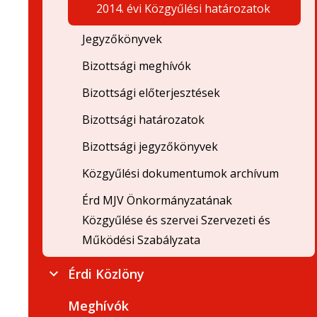
2014. évi Közgyűlési határozatok
Jegyzőkönyvek
Bizottsági meghívók
Bizottsági előterjesztések
Bizottsági határozatok
Bizottsági jegyzőkönyvek
Közgyűlési dokumentumok archívum
Érd MJV Önkormányzatának
Közgyűlése és szervei Szervezeti és
Működési Szabályzata
Érdi Közlöny
Meghívók