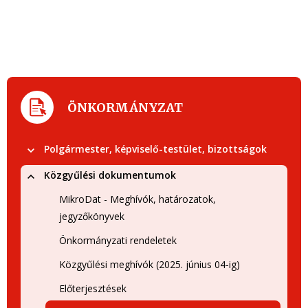
ÖNKORMÁNYZAT
Polgármester, képviselő-testület, bizottságok
Közgyűlési dokumentumok
MikroDat - Meghívók, határozatok,
jegyzőkönyvek
Önkormányzati rendeletek
Közgyűlési meghívók (2025. június 04-ig)
Előterjesztések