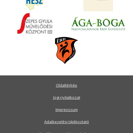
Oldaltérkép
Jogi nyilatkozat
Impresszum
Adatkezelési tájékoztató