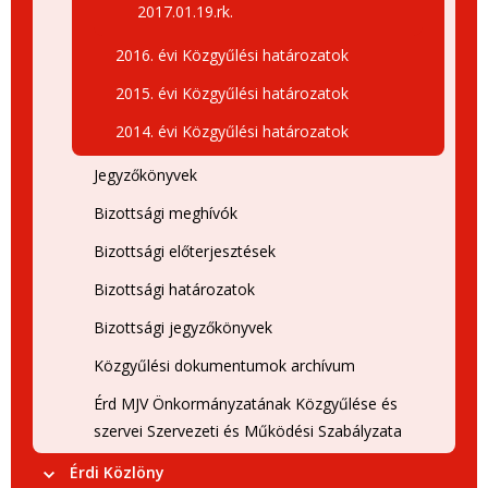
2017.01.19.rk.
2016. évi Közgyűlési határozatok
2015. évi Közgyűlési határozatok
2014. évi Közgyűlési határozatok
Jegyzőkönyvek
Bizottsági meghívók
Bizottsági előterjesztések
Bizottsági határozatok
Bizottsági jegyzőkönyvek
Közgyűlési dokumentumok archívum
Érd MJV Önkormányzatának Közgyűlése és
szervei Szervezeti és Működési Szabályzata
Érdi Közlöny