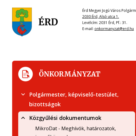
Érd Megyei Jogú Város Polgárme
2030 Érd, Alsó utca 1.
Levélcím: 2031 Érd, Pf.: 31.
E-mail:
onkormanyzat@erd.hu
ÖNKORMÁNYZAT
Polgármester, képviselő-testület,
bizottságok
Közgyűlési dokumentumok
MikroDat - Meghívók, határozatok,