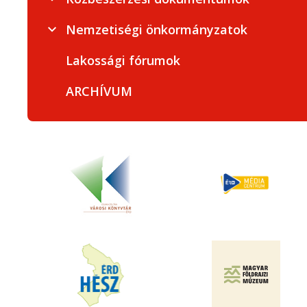
Nemzetiségi önkormányzatok
Lakossági fórumok
ARCHÍVUM