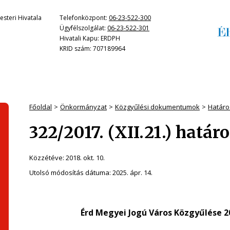
steri Hivatala
Telefonközpont:
06-23-522-300
Ügyfélszolgálat:
06-23-522-301
Hivatali Kapu: ERDPH
KRID szám: 707189964
Főoldal
Önkormányzat
Közgyűlési dokumentumok
Határo
322/2017. (XII.21.) határ
Közzétéve:
2018. okt. 10.
Utolsó módosítás dátuma:
2025. ápr. 14.
Érd Megyei Jogú Város Közgyűlése 2