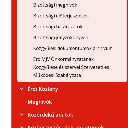
Bizottsági meghívók
Bizottsági előterjesztések
Bizottsági határozatok
Bizottsági jegyzőkönyvek
Közgyűlési dokumentumok archívum
Érd MJV Önkormányzatának
Közgyűlése és szervei Szervezeti és
Működési Szabályzata
Érdi Közlöny
Meghívók
Közérdekű adatok
Közbeszerzési dokumentumok