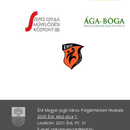
Érd Megyei Jogú Város Polgármesteri Hivatala
2030 Érd, Alsó utca 1.
Levélcím: 2031 Érd, Pf.: 31
E-mail:
onkormanyzat@erd.hu