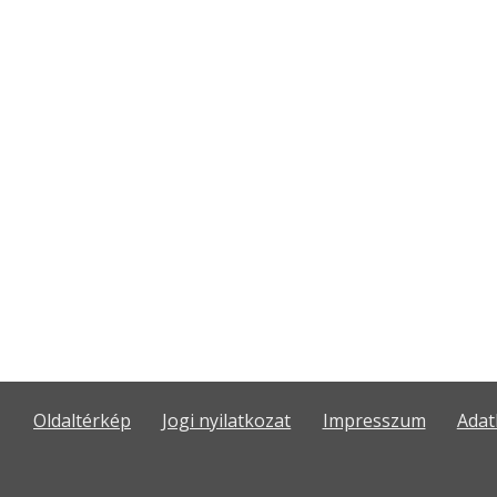
Oldaltérkép
Jogi nyilatkozat
Impresszum
Adat