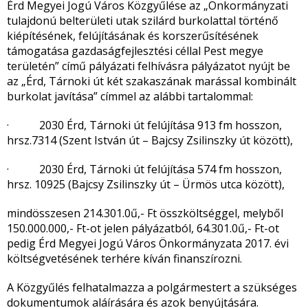
Érd Megyei Jogú Város Közgyűlése az „Önkormányzati
tulajdonú belterületi utak szilárd burkolattal történő
kiépítésének, felújításának és korszerűsítésének
támogatása gazdaságfejlesztési céllal Pest megye
területén” című pályázati felhívásra pályázatot nyújt be
az „Érd, Tárnoki út két szakaszának marással kombinált
burkolat javítása” címmel az alábbi tartalommal:
· 2030 Érd, Tárnoki út felújítása 913 fm hosszon,
hrsz.7314 (Szent István út – Bajcsy Zsilinszky út között),
· 2030 Érd, Tárnoki út felújítása 574 fm hosszon,
hrsz. 10925 (Bajcsy Zsilinszky út – Ürmös utca között),
mindösszesen 214.301.0ű,- Ft összköltséggel, melyből
150.000.000,- Ft-ot jelen pályázatból, 64.301.0ű,- Ft-ot
pedig Érd Megyei Jogú Város Önkormányzata 2017. évi
költségvetésének terhére kíván finanszírozni.
A Közgyűlés felhatalmazza a polgármestert a szükséges
dokumentumok aláírására és azok benyújtására.