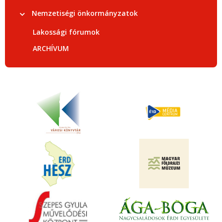
Nemzetiségi önkormányzatok
Lakossági fórumok
ARCHÍVUM