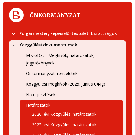
ÖNKORMÁNYZAT
Polgármester, képviselő-testület, bizottságok
Közgyűlési dokumentumok
MikroDat - Meghívók, határozatok,
jegyzőkönyvek
Önkormányzati rendeletek
Közgyűlési meghívók (2025. június 04-ig)
Előterjesztések
Határozatok
2026. évi Közgyűlési határozatok
2025. évi Közgyűlési határozatok