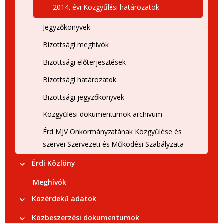
2014. évi Közgyűlési határozatok
Jegyzőkönyvek
Bizottsági meghívók
Bizottsági előterjesztések
Bizottsági határozatok
Bizottsági jegyzőkönyvek
Közgyűlési dokumentumok archívum
Érd MJV Önkormányzatának Közgyűlése és
szervei Szervezeti és Működési Szabályzata
Érdi Közlöny
Meghívók
Közérdekű adatok
Közbeszerzési dokumentumok