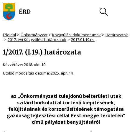
Főoldal
Önkormányzat
Közgyűlési dokumentumok
Határozatok
2017. évi Közgyűlési határozatok
2017.01.19.rk.
1/2017. (I.19.) határozata
Közzétéve:
2018. okt. 10.
Utolsó módosítás dátuma:
2025. ápr. 14.
az „Önkormányzati tulajdonú belterületi utak
szilárd burkolattal történő kiépítésének,
felújításának és korszerűsítésének támogatása
gazdaságfejlesztési céllal Pest megye területén”
című
pályázat benyújtásáról