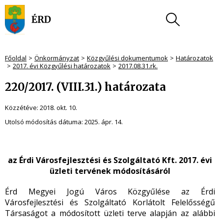
Főoldal
Önkormányzat
Közgyűlési dokumentumok
Határozatok
2017. évi Közgyűlési határozatok
2017.08.31.rk.
220/2017. (VIII.31.) határozata
Közzétéve:
2018. okt. 10.
Utolsó módosítás dátuma:
2025. ápr. 14.
az Érdi Városfejlesztési és Szolgáltató Kft. 2017. évi
üzleti tervének módosításáról
Érd Megyei Jogú Város Közgyűlése az Érdi
Városfejlesztési és Szolgáltató Korlátolt Felelősségű
Társaságot a módosított üzleti terve alapján az alábbi