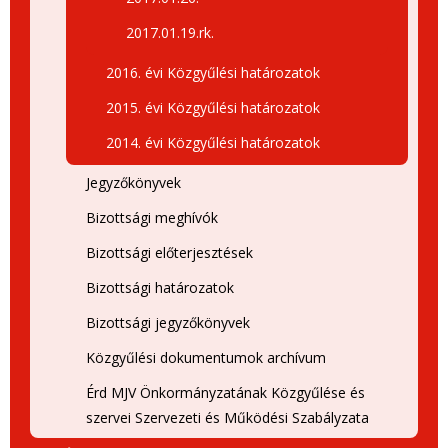
2017.01.19.rk.
2016. évi Közgyűlési határozatok
2015. évi Közgyűlési határozatok
2014. évi Közgyűlési határozatok
Jegyzőkönyvek
Bizottsági meghívók
Bizottsági előterjesztések
Bizottsági határozatok
Bizottsági jegyzőkönyvek
Közgyűlési dokumentumok archívum
Érd MJV Önkormányzatának Közgyűlése és
szervei Szervezeti és Működési Szabályzata