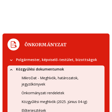
ÖNKORMÁNYZAT
Polgármester, képviselő-testület, bizottságok
Közgyűlési dokumentumok
MikroDat - Meghívók, határozatok,
jegyzőkönyvek
Önkormányzati rendeletek
Közgyűlési meghívók (2025. június 04-ig)
Előterjesztések