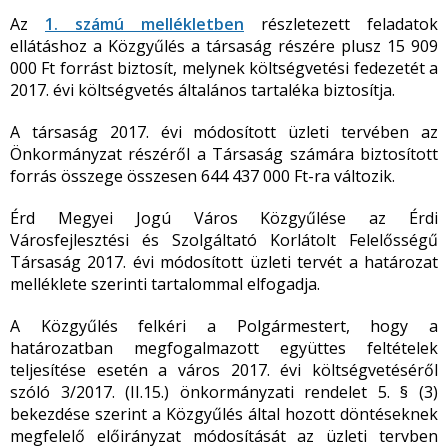
Az
1. számú mellékletben
részletezett feladatok
ellátáshoz a Közgyűlés a társaság részére plusz 15 909
000 Ft forrást biztosít, melynek költségvetési fedezetét a
2017. évi költségvetés általános tartaléka biztosítja.
A társaság 2017. évi módosított üzleti tervében az
Önkormányzat részéről a Társaság számára biztosított
forrás összege összesen 644 437 000 Ft-ra változik.
Érd Megyei Jogú Város Közgyűlése az Érdi
Városfejlesztési és Szolgáltató Korlátolt Felelősségű
Társaság 2017. évi módosított üzleti tervét a határozat
melléklete szerinti tartalommal elfogadja.
A Közgyűlés felkéri a Polgármestert, hogy a
határozatban megfogalmazott együttes feltételek
teljesítése esetén a város 2017. évi költségvetéséről
szóló 3/2017. (II.15.) önkormányzati rendelet 5. § (3)
bekezdése szerint a Közgyűlés által hozott döntéseknek
megfelelő előirányzat módosítását az üzleti tervben