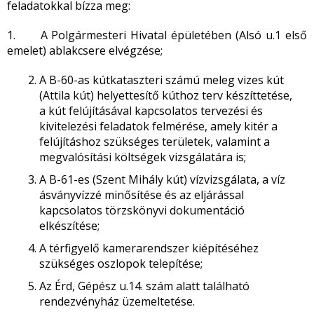
feladatokkal bízza meg:
1. A Polgármesteri Hivatal épületében (Alsó u.1 első
emelet) ablakcsere elvégzése;
A B-60-as kútkataszteri számú meleg vizes kút
(Attila kút) helyettesítő kúthoz terv készíttetése,
a kút felújításával kapcsolatos tervezési és
kivitelezési feladatok felmérése, amely kitér a
felújításhoz szükséges területek, valamint a
megvalósítási költségek vizsgálatára is;
A B-61-es (Szent Mihály kút) vízvizsgálata, a víz
ásványvízzé minősítése és az eljárással
kapcsolatos törzskönyvi dokumentáció
elkészítése;
A térfigyelő kamerarendszer kiépítéséhez
szükséges oszlopok telepítése;
Az Érd, Gépész u.14. szám alatt található
rendezvényház üzemeltetése.