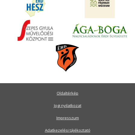
Oldaltérkép
Jogi nyilatkozat
Impresszum
Adatkezelési tájékoztató