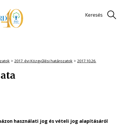
Keresés
zatok
2017. évi Közgyűlési határozatok
2017.10.26.
zata
házon használati jog és vételi jog alapításáról