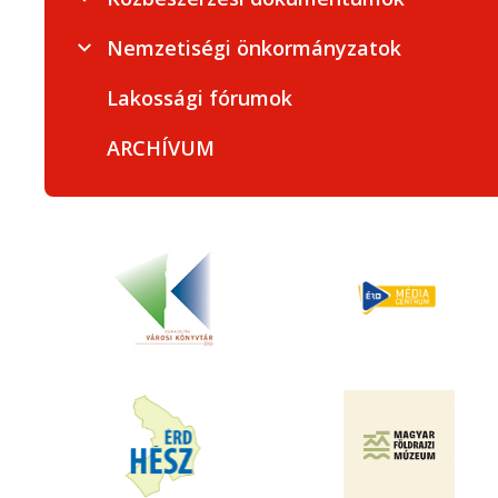
Nemzetiségi önkormányzatok
Lakossági fórumok
ARCHÍVUM