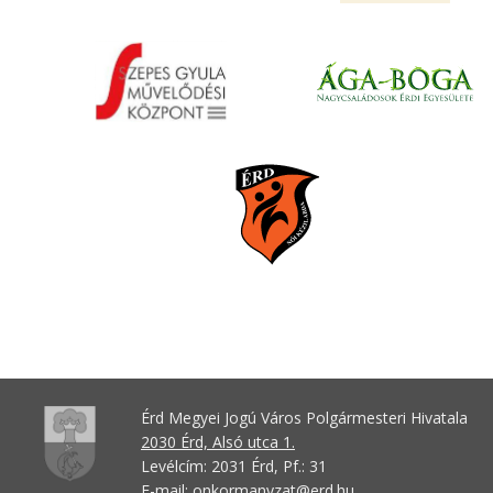
Érd Megyei Jogú Város Polgármesteri Hivatala
2030 Érd, Alsó utca 1.
Levélcím: 2031 Érd, Pf.: 31
E-mail:
onkormanyzat@erd.hu