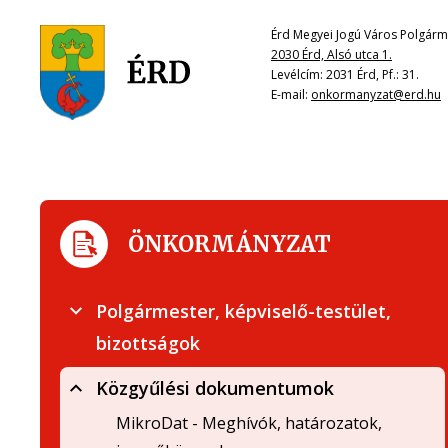
Érd Megyei Jogú Város Polgárme
2030 Érd, Alsó utca 1.
Levélcím: 2031 Érd, Pf.: 31.
E-mail:
onkormanyzat@erd.hu
ÖNKORMÁNYZAT
Polgármester, képviselő-testület,
bizottságok
Közgyűlési dokumentumok
MikroDat - Meghívók, határozatok,