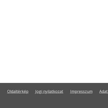
Oldaltérkép
Jogi nyilatkozat
Impresszum
Adat