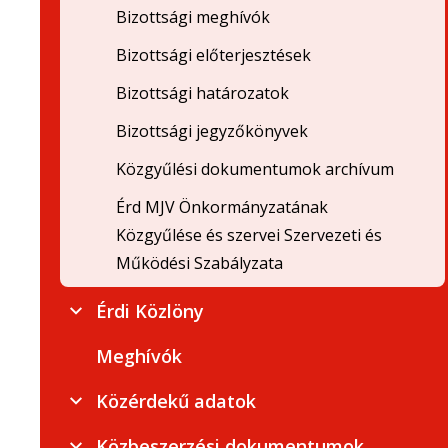
Bizottsági meghívók
Bizottsági előterjesztések
Bizottsági határozatok
Bizottsági jegyzőkönyvek
Közgyűlési dokumentumok archívum
Érd MJV Önkormányzatának
Közgyűlése és szervei Szervezeti és
Működési Szabályzata
Érdi Közlöny
Meghívók
Közérdekű adatok
Közbeszerzési dokumentumok