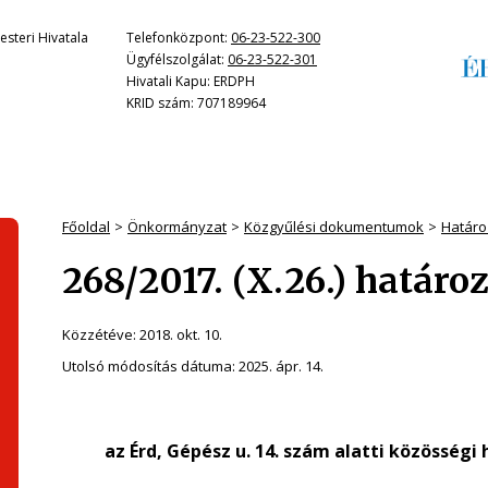
steri Hivatala
Telefonközpont:
06-23-522-300
Ügyfélszolgálat:
06-23-522-301
Hivatali Kapu: ERDPH
KRID szám: 707189964
Főoldal
Önkormányzat
Közgyűlési dokumentumok
Határo
268/2017. (X.26.) határo
Közzétéve:
2018. okt. 10.
Utolsó módosítás dátuma:
2025. ápr. 14.
az Érd, Gépész u. 14. szám alatti közösségi 