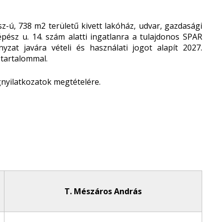
sz-ú, 738 m
2
területű kivett lakóház, udvar, gazdasági
ész u. 14. szám alatti ingatlanra a tulajdonos SPAR
zat javára vételi és használati jogot alapít 2027.
 tartalommal.
gnyilatkozatok megtételére.
T. Mészáros András