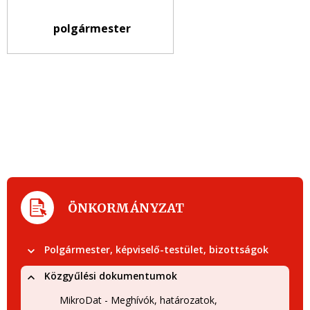
polgármester
ÖNKORMÁNYZAT
Polgármester, képviselő-testület, bizottságok
Közgyűlési dokumentumok
MikroDat - Meghívók, határozatok,