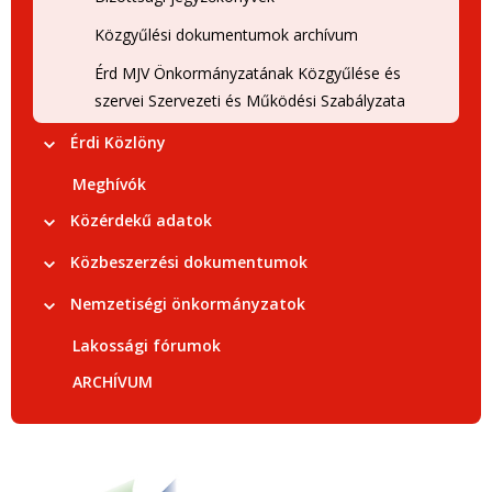
Közgyűlési dokumentumok archívum
Érd MJV Önkormányzatának Közgyűlése és
szervei Szervezeti és Működési Szabályzata
Érdi Közlöny
Meghívók
Közérdekű adatok
Közbeszerzési dokumentumok
Nemzetiségi önkormányzatok
Lakossági fórumok
ARCHÍVUM