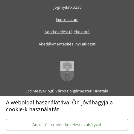
Jogi nyilatkozat
Impresszum
Adatkezelési tájékoztató
Akadálymentesítési nyilatkozat
Érd Megyei Jogú Város Polgármesteri Hivatala
2030 Érd, Alsó utca 1.
A weboldal használatával Ön jóváhagyja a
Levélcím: 2031 Érd, Pf.: 31
cookie-k használatát.
E-mail:
onkormanyzat@erd.hu
Telefonközpont:
06-23-522-300
Ügyfélszolgálat:
06-23-522-301
Adat-, és cookie kezelési szabályzat
Hivatali Kapu: ERDPH