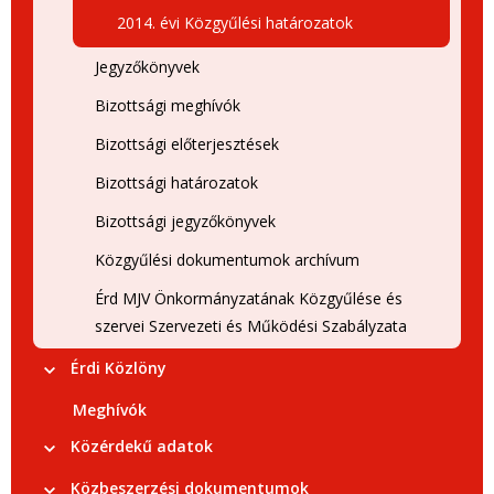
2014. évi Közgyűlési határozatok
Jegyzőkönyvek
Bizottsági meghívók
Bizottsági előterjesztések
Bizottsági határozatok
Bizottsági jegyzőkönyvek
Közgyűlési dokumentumok archívum
Érd MJV Önkormányzatának Közgyűlése és
szervei Szervezeti és Működési Szabályzata
Érdi Közlöny
Meghívók
Közérdekű adatok
Közbeszerzési dokumentumok