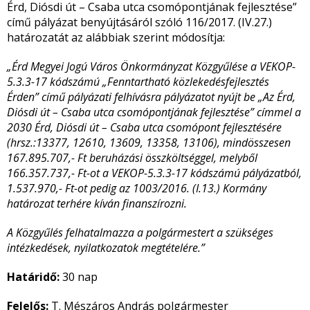
Érd, Diósdi út – Csaba utca csomópontjának fejlesztése”
című pályázat benyújtásáról szóló 116/2017. (IV.27.)
határozatát az alábbiak szerint módosítja:
„Érd Megyei Jogú Város Önkormányzat Közgyűlése a VEKOP-
5.3.3-17 kódszámú „Fenntartható közlekedésfejlesztés
Érden” című pályázati felhívásra pályázatot nyújt be „Az Érd,
Diósdi út – Csaba utca csomópontjának fejlesztése” címmel a
2030 Érd, Diósdi út – Csaba utca csomópont fejlesztésére
(hrsz.:13377, 12610, 13609, 13358, 13106), mindösszesen
167.895.707,- Ft beruházási összköltséggel, melyből
166.357.737,- Ft-ot a VEKOP-5.3.3-17 kódszámú pályázatból,
1.537.970,- Ft-ot pedig az 1003/2016. (I.13.) Kormány
határozat terhére kíván finanszírozni.
A Közgyűlés felhatalmazza a polgármestert a szükséges
intézkedések, nyilatkozatok megtételére.”
Határidő:
30 nap
Felelős:
T. Mészáros András polgármester