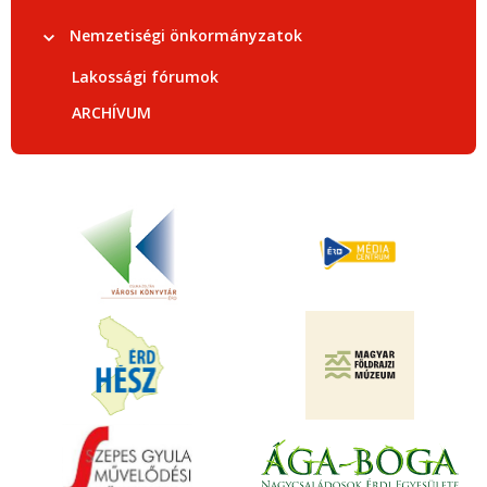
Nemzetiségi önkormányzatok
Lakossági fórumok
ARCHÍVUM