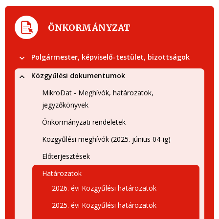
ÖNKORMÁNYZAT
Polgármester, képviselő-testület, bizottságok
Közgyűlési dokumentumok
MikroDat - Meghívók, határozatok,
jegyzőkönyvek
Önkormányzati rendeletek
Közgyűlési meghívók (2025. június 04-ig)
Előterjesztések
Határozatok
2026. évi Közgyűlési határozatok
2025. évi Közgyűlési határozatok