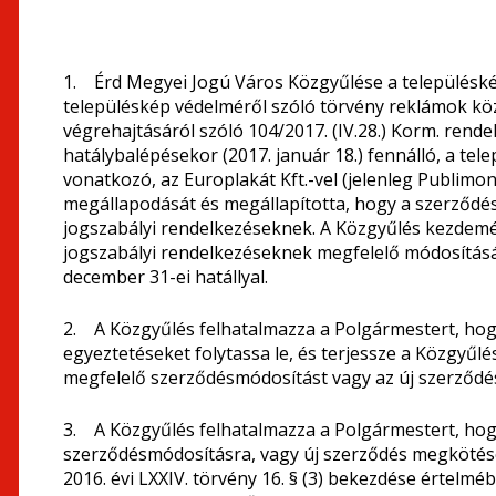
1. Érd Megyei Jogú Város Közgyűlése a településkép
településkép védelméről szóló törvény reklámok kö
végrehajtásáról szóló 104/2017. (IV.28.) Korm. rende
hatálybalépésekor (2017. január 18.) fennálló, a te
vonatkozó, az Europlakát Kft.-vel (jelenleg Publimo
megállapodását és megállapította, hogy a szerződé
jogszabályi rendelkezéseknek. A Közgyűlés kezdem
jogszabályi rendelkezéseknek megfelelő módosításá
december 31-ei hatállyal.
2. A Közgyűlés felhatalmazza a Polgármestert, hog
egyeztetéseket folytassa le, és terjessze a Közgyűl
megfelelő szerződésmódosítást vagy az új szerződé
3. A Közgyűlés felhatalmazza a Polgármestert, hog
szerződésmódosításra, vagy új szerződés megkötésé
2016. évi LXXIV. törvény 16. § (3) bekezdése értelm