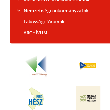
Nemzetiségi önkormányzatok
Lakossági fórumok
ARCHÍVUM