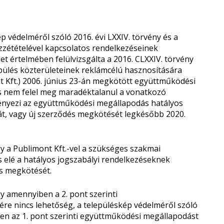
 védelméről szóló 2016. évi LXXIV. törvény és a
zzétételével kapcsolatos rendelkezéseinek
let értelmében felülvizsgálta a 2016. CLXXIV. törvény
lepülés közterületeinek reklámcélú hasznosítására
nt Kft.) 2006. június 23-án megkötött együttműködési
s nem felel meg maradéktalanul a vonatkozó
ényezi az együttműködési megállapodás hatályos
t, vagy új szerződés megkötését legkésőbb 2020.
y a Publimont Kft.-vel a szükséges szakmai
és elé a hatályos jogszabályi rendelkezéseknek
s megkötését.
y amennyiben a 2. pont szerinti
re nincs lehetőség, a településkép védelméről szóló
ében az 1. pont szerinti együttműködési megállapodást