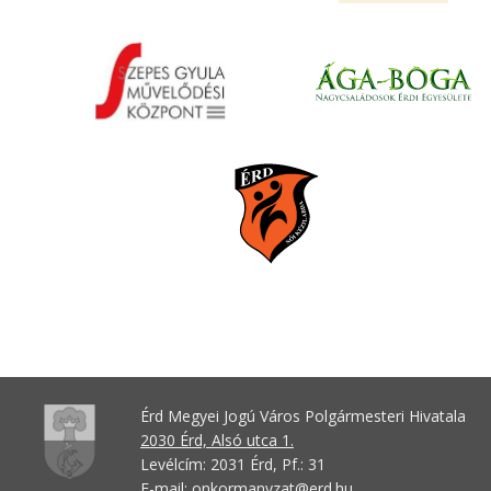
Érd Megyei Jogú Város Polgármesteri Hivatala
2030 Érd, Alsó utca 1.
Levélcím: 2031 Érd, Pf.: 31
E-mail:
onkormanyzat@erd.hu