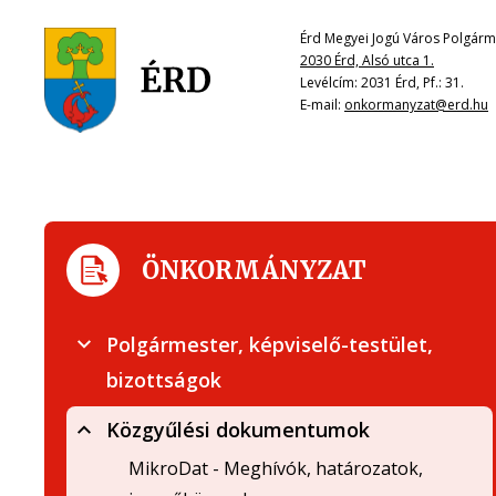
Érd Megyei Jogú Város Polgárme
2030 Érd, Alsó utca 1.
Levélcím: 2031 Érd, Pf.: 31.
E-mail:
onkormanyzat@erd.hu
ÖNKORMÁNYZAT
Polgármester, képviselő-testület,
bizottságok
Közgyűlési dokumentumok
MikroDat - Meghívók, határozatok,