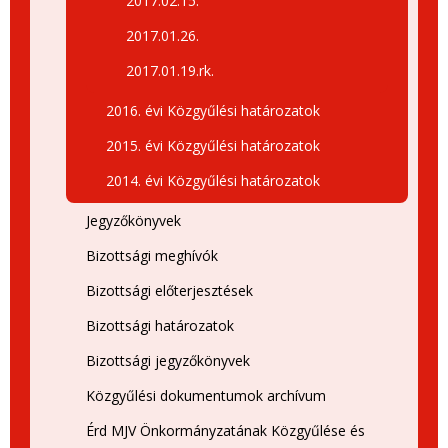
2017.02.15.
2017.01.26.
2017.01.19.rk.
2016. évi Közgyűlési határozatok
2015. évi Közgyűlési határozatok
2014. évi Közgyűlési határozatok
Jegyzőkönyvek
Bizottsági meghívók
Bizottsági előterjesztések
Bizottsági határozatok
Bizottsági jegyzőkönyvek
Közgyűlési dokumentumok archívum
Érd MJV Önkormányzatának Közgyűlése és