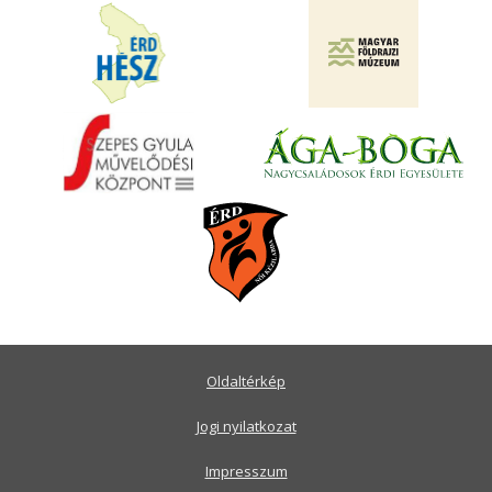
Oldaltérkép
Jogi nyilatkozat
Impresszum