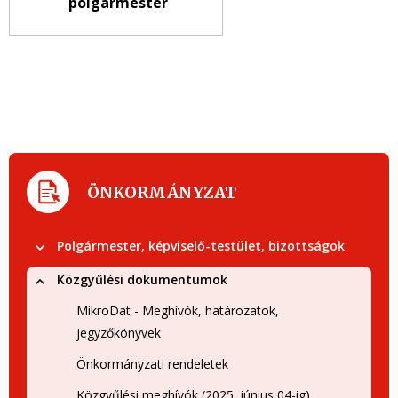
polgármester
ÖNKORMÁNYZAT
Polgármester, képviselő-testület, bizottságok
Közgyűlési dokumentumok
MikroDat - Meghívók, határozatok,
jegyzőkönyvek
Önkormányzati rendeletek
Közgyűlési meghívók (2025. június 04-ig)