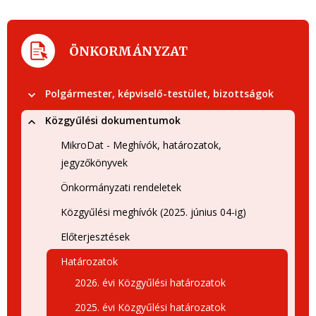
ÖNKORMÁNYZAT
Polgármester, képviselő-testület, bizottságok
Közgyűlési dokumentumok
MikroDat - Meghívók, határozatok,
jegyzőkönyvek
Önkormányzati rendeletek
Közgyűlési meghívók (2025. június 04-ig)
Előterjesztések
Határozatok
2026. évi Közgyűlési határozatok
2025. évi Közgyűlési határozatok