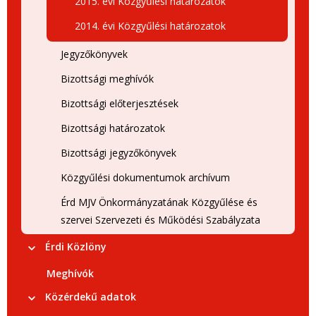
2015. évi Közgyűlési határozatok
2014. évi Közgyűlési határozatok
Jegyzőkönyvek
Bizottsági meghívók
Bizottsági előterjesztések
Bizottsági határozatok
Bizottsági jegyzőkönyvek
Közgyűlési dokumentumok archívum
Érd MJV Önkormányzatának Közgyűlése és
szervei Szervezeti és Működési Szabályzata
Érdi Közlöny
Meghívók
Közérdekű adatok