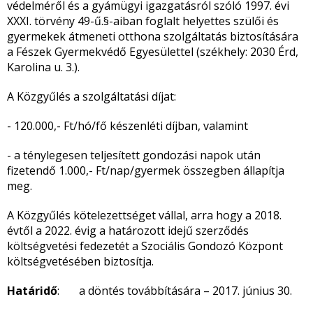
védelméről és a gyámügyi igazgatásról szóló 1997. évi
XXXI. törvény 49-ű.§-aiban foglalt helyettes szülői és
gyermekek átmeneti otthona szolgáltatás biztosítására
a Fészek Gyermekvédő Egyesülettel (székhely: 2030 Érd,
Karolina u. 3.).
A Közgyűlés a szolgáltatási díjat:
- 120.000,- Ft/hó/fő készenléti díjban, valamint
- a ténylegesen teljesített gondozási napok után
fizetendő 1.000,- Ft/nap/gyermek összegben állapítja
meg.
A Közgyűlés kötelezettséget vállal, arra hogy a 2018.
évtől a 2022. évig a határozott idejű szerződés
költségvetési fedezetét a Szociális Gondozó Központ
költségvetésében biztosítja.
Határidő
: a döntés továbbítására – 2017. június 30.