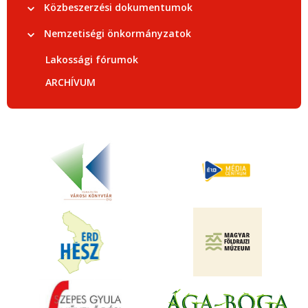
Közbeszerzési dokumentumok
Nemzetiségi önkormányzatok
Lakossági fórumok
ARCHÍVUM