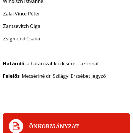
Windisch Istvánné
Zalai Vince Péter
Zantsevitch Olga
Zsigmond Csaba
Határidő:
a határozat közlésére – azonnal
Felelős
: Mecsériné dr. Szilágyi Erzsébet jegyző
ÖNKORMÁNYZAT