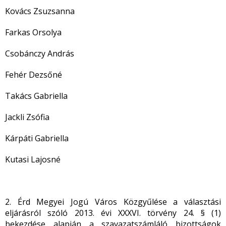
Kovács Zsuzsanna
Farkas Orsolya
Csobánczy András
Fehér Dezsőné
Takács Gabriella
Jackli Zsófia
Kárpáti Gabriella
Kutasi Lajosné
2. Érd Megyei Jogú Város Közgyűlése a választási
eljárásról szóló 2013. évi XXXVI. törvény 24. § (1)
bekezdése alapján a szavazatszámláló bizottságok