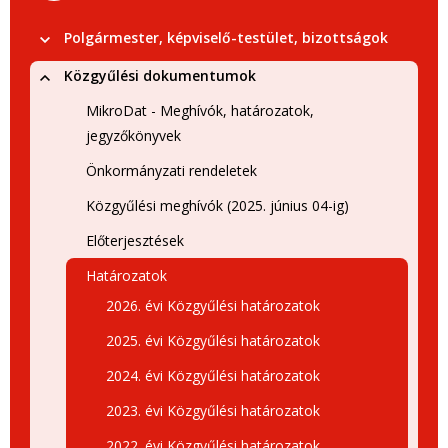
Polgármester, képviselő-testület, bizottságok
Közgyűlési dokumentumok
MikroDat - Meghívók, határozatok,
jegyzőkönyvek
Önkormányzati rendeletek
Közgyűlési meghívók (2025. június 04-ig)
Előterjesztések
Határozatok
2026. évi Közgyűlési határozatok
2025. évi Közgyűlési határozatok
2024. évi Közgyűlési határozatok
2023. évi Közgyűlési határozatok
2022. évi Közgyűlési határozatok