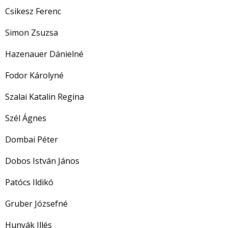
Csikesz Ferenc
Simon Zsuzsa
Hazenauer Dánielné
Fodor Károlyné
Szalai Katalin Regina
Szél Ágnes
Dombai Péter
Dobos István János
Patócs Ildikó
Gruber Józsefné
Hunyák Illés