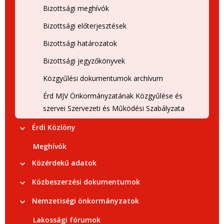
Bizottsági meghívók
Bizottsági előterjesztések
Bizottsági határozatok
Bizottsági jegyzőkönyvek
Közgyűlési dokumentumok archívum
Érd MJV Önkormányzatának Közgyűlése és
szervei Szervezeti és Működési Szabályzata
Érdi Közlöny
Meghívók
Közérdekű adatok
Közbeszerzési dokumentumok
Nemzetiségi önkormányzatok
Lakossági fórumok