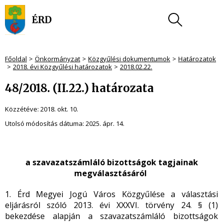
Főoldal
Önkormányzat
Közgyűlési dokumentumok
Határozatok
2018. évi Közgyűlési határozatok
2018.02.22.
48/2018. (II.22.) határozata
Közzétéve:
2018. okt. 10.
Utolsó módosítás dátuma:
2025. ápr. 14.
a szavazatszámláló bizottságok tagjainak
megválasztásáról
1. Érd Megyei Jogú Város Közgyűlése a választási
eljárásról szóló 2013. évi XXXVI. törvény 24. § (1)
bekezdése alapján a szavazatszámláló bizottságok