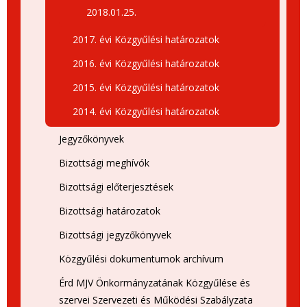
2018.01.25.
2017. évi Közgyűlési határozatok
2016. évi Közgyűlési határozatok
2015. évi Közgyűlési határozatok
2014. évi Közgyűlési határozatok
Jegyzőkönyvek
Bizottsági meghívók
Bizottsági előterjesztések
Bizottsági határozatok
Bizottsági jegyzőkönyvek
Közgyűlési dokumentumok archívum
Érd MJV Önkormányzatának Közgyűlése és
szervei Szervezeti és Működési Szabályzata