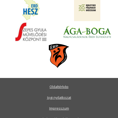
Oldaltérkép
Jogi nyilatkozat
Impresszum