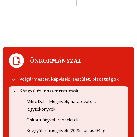
ÖNKORMÁNYZAT
Polgármester, képviselő-testület, bizottságok
Közgyűlési dokumentumok
MikroDat - Meghívók, határozatok,
jegyzőkönyvek
Önkormányzati rendeletek
Közgyűlési meghívók (2025. június 04-ig)