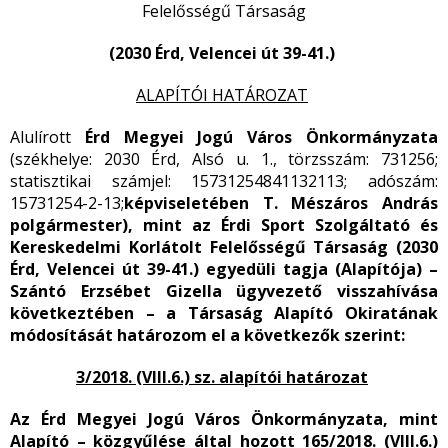
Felelősségű Társaság
(2030 Érd, Velencei út 39-41.)
ALAPÍTÓI HATÁROZAT
Alulírott
Érd Megyei Jogú Város Önkormányzata
(székhelye: 2030 Érd, Alsó u. 1., törzsszám: 731256;
statisztikai számjel: 15731254841132113; adószám:
15731254-2-13;
képviseletében T. Mészáros András
polgármester), mint az
Érdi Sport Szolgáltató és
Kereskedelmi
Korlátolt Felelősségű Társaság
(2030
Érd, Velencei út 39-41.) egyedüli tagja (Alapítója) –
Szántó Erzsébet Gizella ügyvezető visszahívása
következtében – a Társaság Alapító Okiratának
módosítását határozom el a következők szerint:
3/2018. (VIII.6.) sz. alapítói határozat
Az Érd Megyei Jogú Város Önkormányzata, mint
Alapító – közgyűlése által hozott 165/2018. (VIII.6.)