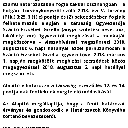
számú határozatában foglaltakkal összhangban – a
Polgári Törvénykönyvről szóló 2013. évi V. törvény
(Ptk.) 3:25. § (1) c) pontja és (2) bekezdésében foglalt
felhatalmazás alapján a társaság ügyvezetője
Szántó Erzsébet Gizella (anyja születési neve: xxx,
lakóhely: xxx) ügyvezetői megbízását – munkáját
megköszönve – visszahívással megszünteti 2018.
augusztus 6. napi hatállyal. Ezzel párhuzamosan a
Szántó Erzsébet Gizella ügyvezetővel 2013. március
1. napján megkötött megbízási szerződést közös
megegyezéssel 2018. augusztus 6. napi hatállyal
megszünteti.
Alapító elhatározza a társasági szerződés 12. és 14.
pontjainak fentieknek megfelelő módosítását.
Az Alapító megállapítja, hogy a fenti határozat
érvényes és gondoskodik a Határozatok Könyvébe
történő bevezetéséről.