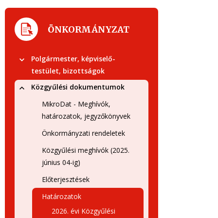
ÖNKORMÁNYZAT
Polgármester, képviselő-
testület, bizottságok
Közgyűlési dokumentumok
MikroDat - Meghívók,
határozatok, jegyzőkönyvek
Önkormányzati rendeletek
Közgyűlési meghívók (2025.
június 04-ig)
Előterjesztések
Határozatok
2026. évi Közgyűlési