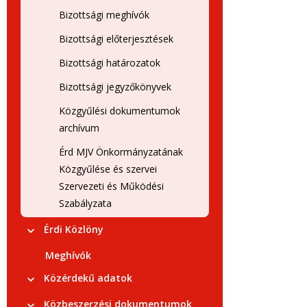
Bizottsági meghívók
Bizottsági előterjesztések
Bizottsági határozatok
Bizottsági jegyzőkönyvek
Közgyűlési dokumentumok
archívum
Érd MJV Önkormányzatának
Közgyűlése és szervei
Szervezeti és Működési
Szabályzata
Érdi Közlöny
Meghívók
Közérdekű adatok
Közbeszerzési dokumentumok