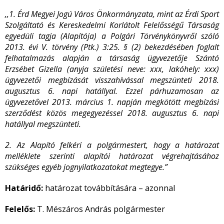
,,1. Érd Megyei Jogú Város Önkormányzata, mint az Érdi Sport
Szolgáltató és Kereskedelmi Korlátolt Felelősségű Társaság
egyedüli tagja (Alapítója) a Polgári Törvénykönyvről szóló
2013. évi V. törvény (Ptk.) 3:25. § (2) bekezdésében foglalt
felhatalmazás alapján a társaság ügyvezetője Szántó
Erzsébet Gizella (anyja születési neve: xxx, lakóhely: xxx)
ügyvezetői megbízását visszahívással megszünteti 2018.
augusztus 6. napi hatállyal. Ezzel párhuzamosan az
ügyvezetővel 2013. március 1. napján megkötött megbízási
szerződést közös megegyezéssel 2018. augusztus 6. napi
hatállyal megszünteti.
2. Az Alapító felkéri a polgármestert, hogy a határozat
melléklete szerinti alapítói határozat végrehajtásához
szükséges egyéb jognyilatkozatokat megtegye.”
Határidő:
határozat továbbítására – azonnal
Felelős:
T. Mészáros András polgármester