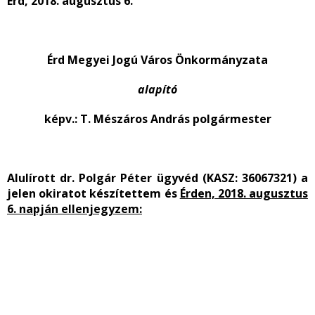
Érd, 2018. augusztus 6.
Érd Megyei Jogú Város Önkormányzata
alapító
képv.: T. Mészáros András polgármester
Alulírott dr. Polgár Péter ügyvéd (KASZ: 36067321) a
jelen okiratot készítettem és
Érden, 2018. augusztus
6. napján ellenjegyzem: