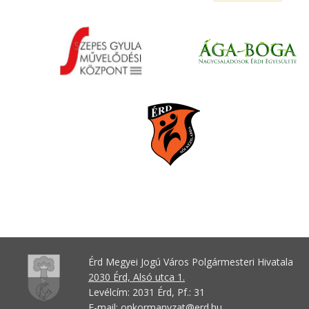
Érd Megyei Jogú Város Polgármesteri Hivatala
2030 Érd, Alsó utca 1.
Levélcím: 2031 Érd, Pf.: 31
E-mail:
onkormanyzat@erd.hu