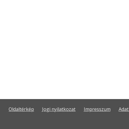
Oldaltérkép
Jogi nyilatkozat
Impresszum
Adat