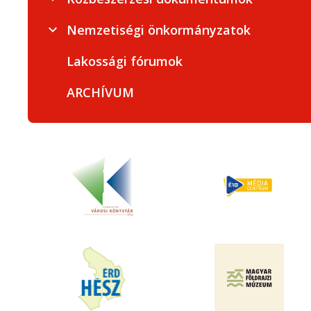
Nemzetiségi önkormányzatok
Lakossági fórumok
ARCHÍVUM