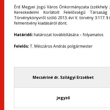
Érd Megyei Jogú Város Önkormányzata (székhely 203
Kereskedelmi Korlátolt Felelősségű Társaság 
Törvénykönyvről szóló 2013. évi V. törvény 3:117. §
felmentvény kiadásáról dönt.
Határidő:
határozat továbbítására – folyamatos
Felelős:
T. Mészáros András polgármester
Mecsériné dr. Szilágyi Erzsébet
jegyző