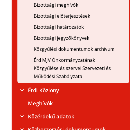
Bizottsági meghívók
Bizottsági előterjesztések
Bizottsági határozatok
Bizottsági jegyzőkönyvek
Közgyűlési dokumentumok archívum
Érd MJV Önkormányzatának
Közgyűlése és szervei Szervezeti és
Működési Szabályzata
Érdi Közlöny
Meghívók
Közérdekű adatok
Közbeszerzési dokumentumok