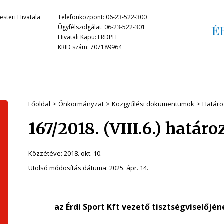
steri Hivatala
Telefonközpont:
06-23-522-300
Ügyfélszolgálat:
06-23-522-301
Hivatali Kapu: ERDPH
KRID szám: 707189964
Főoldal
Önkormányzat
Közgyűlési dokumentumok
Határo
167/2018. (VIII.6.) határo
Közzétéve:
2018. okt. 10.
Utolsó módosítás dátuma:
2025. ápr. 14.
az Érdi Sport Kft vezető tisztségviselőj