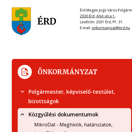
Érd Megyei Jogú Város Polgárme
2030 Érd, Alsó utca 1.
Levélcím: 2031 Érd, Pf.: 31.
E-mail:
onkormanyzat@erd.hu
ÖNKORMÁNYZAT
Polgármester, képviselő-testület,
bizottságok
Közgyűlési dokumentumok
MikroDat - Meghívók, határozatok,