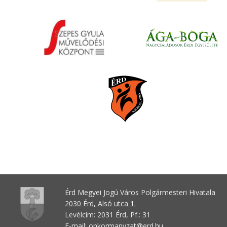
Érd Megyei Jogú Város Polgármesteri Hivatala
2030 Érd, Alsó utca 1.
Levélcím: 2031 Érd, Pf.: 31
E-mail:
onkormanyzat@erd.hu