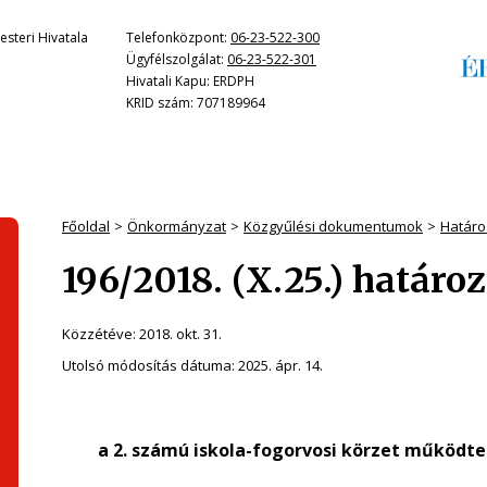
steri Hivatala
Telefonközpont:
06-23-522-300
Ügyfélszolgálat:
06-23-522-301
Hivatali Kapu: ERDPH
KRID szám: 707189964
Főoldal
Önkormányzat
Közgyűlési dokumentumok
Határo
196/2018. (X.25.) határo
Közzétéve:
2018. okt. 31.
Utolsó módosítás dátuma:
2025. ápr. 14.
a 2. számú iskola-fogorvosi körzet működt