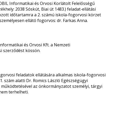
L Informatikai és Orvosi Korlátolt Felelősségű
hely: 2038 Sóskút, Biai út 1483.) feladat-ellátási
ozott időtartamra a 2. számú iskola-fogorvosi körzet
t személyesen ellátó fogorvos: dr. Farkas Anna.
formatikai és Orvosi Kft. a Nemzeti
si szerződést kössön.
orvosi feladatok ellátására alkalmas iskola-fogorvosi
41. szám alatti Dr. Romics László Egészségügyi
ly működtetésével az önkormányzatot személyi, tárgyi
nem terhelheti.