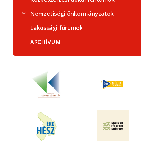
Nemzetiségi önkormányzatok
Lakossági fórumok
ARCHÍVUM