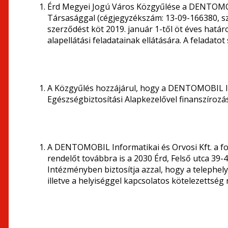
Érd Megyei Jogú Város Közgyűlése a DENTOMOBI
Társasággal (cégjegyzékszám: 13-09-166380, szék
szerződést köt 2019. január 1-től öt éves határ
alapellátási feladatainak ellátására. A feladato
A Közgyűlés hozzájárul, hogy a DENTOMOBIL In
Egészségbiztosítási Alapkezelővel finanszírozá
A DENTOMOBIL Informatikai és Orvosi Kft. a fog
rendelőt továbbra is a 2030 Érd, Felső utca 39-
Intézményben biztosítja azzal, hogy a telephe
illetve a helyiséggel kapcsolatos kötelezettség 