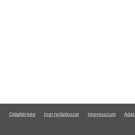
Oldaltérkép
Jogi nyilatkozat
Impresszum
Adat