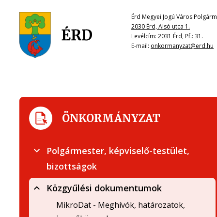
Érd Megyei Jogú Város Polgárme
2030 Érd, Alsó utca 1.
Levélcím: 2031 Érd, Pf.: 31.
E-mail:
onkormanyzat@erd.hu
ÖNKORMÁNYZAT
Polgármester, képviselő-testület,
bizottságok
Közgyűlési dokumentumok
MikroDat - Meghívók, határozatok,