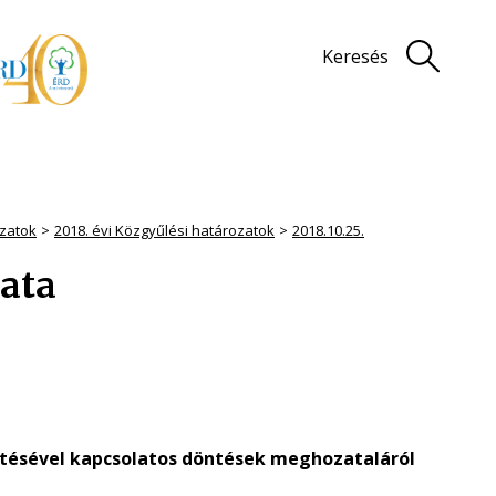
Keresés
zatok
2018. évi Közgyűlési határozatok
2018.10.25.
zata
etésével kapcsolatos döntések meghozataláról