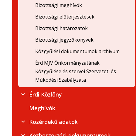
Bizottsági meghívók
Bizottsági előterjesztések
Bizottsági határozatok
Bizottsági jegyzőkönyvek
Közgyűlési dokumentumok archívum
Érd MJV Önkormányzatának
Közgyűlése és szervei Szervezeti és
Működési Szabályzata
Érdi Közlöny
Meghívók
Közérdekű adatok
Közbeszerzési dokumentumok