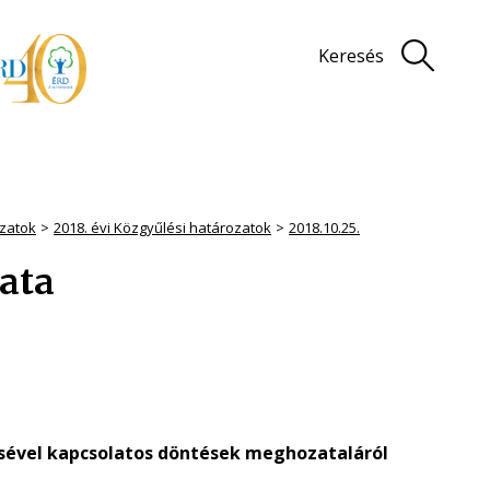
Keresés
zatok
2018. évi Közgyűlési határozatok
2018.10.25.
zata
sével kapcsolatos döntések meghozataláról