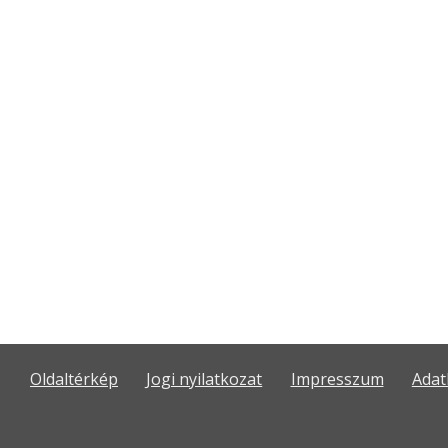
Oldaltérkép
Jogi nyilatkozat
Impresszum
Adat