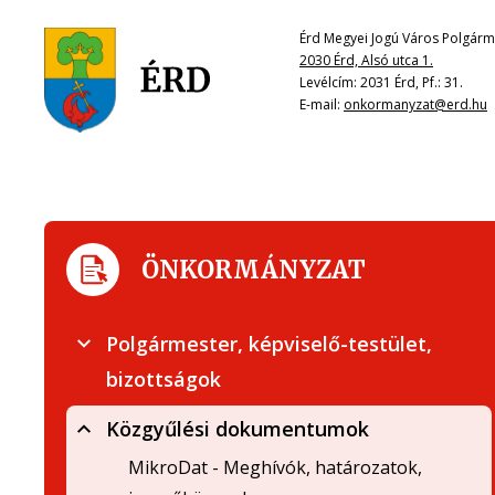
Érd Megyei Jogú Város Polgárme
2030 Érd, Alsó utca 1.
Levélcím: 2031 Érd, Pf.: 31.
E-mail:
onkormanyzat@erd.hu
ÖNKORMÁNYZAT
Polgármester, képviselő-testület,
bizottságok
Közgyűlési dokumentumok
MikroDat - Meghívók, határozatok,