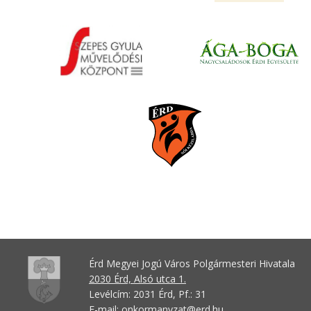
Érd Megyei Jogú Város Polgármesteri Hivatala
2030 Érd, Alsó utca 1.
Levélcím: 2031 Érd, Pf.: 31
E-mail:
onkormanyzat@erd.hu