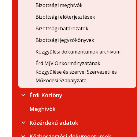
Bizottsági meghívók
Bizottsági előterjesztések
Bizottsági határozatok
Bizottsági jegyzőkönyvek
Közgyűlési dokumentumok archívum
Érd MJV Önkormányzatának
Közgyűlése és szervei Szervezeti és
Működési Szabályzata
Érdi Közlöny
Meghívók
Közérdekű adatok
Közbeszerzési dokumentumok