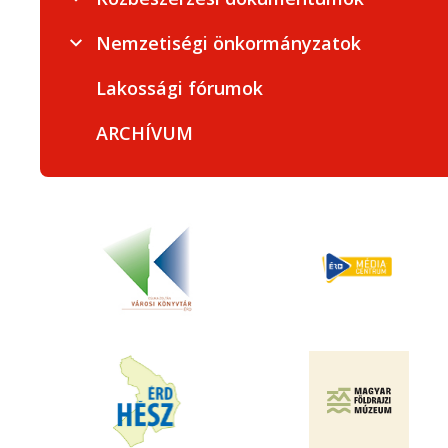
Nemzetiségi önkormányzatok
Lakossági fórumok
ARCHÍVUM