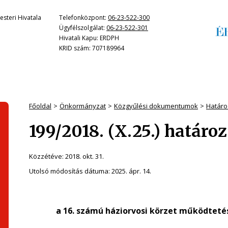
steri Hivatala
Telefonközpont:
06-23-522-300
Ügyfélszolgálat:
06-23-522-301
Hivatali Kapu: ERDPH
KRID szám: 707189964
Főoldal
Önkormányzat
Közgyűlési dokumentumok
Határo
199/2018. (X.25.) határo
Közzétéve:
2018. okt. 31.
Utolsó módosítás dátuma:
2025. ápr. 14.
a 16. számú háziorvosi körzet működteté