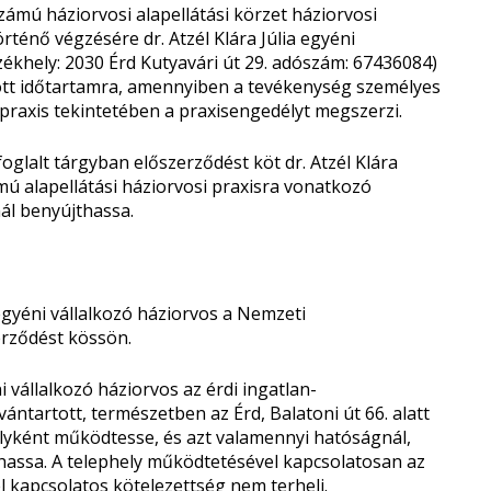
zámú háziorvosi alapellátási körzet háziorvosi
örténő végzésére dr. Atzél Klára Júlia egyéni
zékhely: 2030 Érd Kutyavári út 29. adószám: 67436084)
ozott időtartamra, amennyiben a tevékenység személyes
 a praxis tekintetében a praxisengedélyt megszerzi.
oglalt tárgyban előszerződést köt dr. Atzél Klára
mú alapellátási háziorvosi praxisra vonatkozó
nál benyújthassa.
 egyéni vállalkozó háziorvos a Nemzeti
erződést kössön.
i vállalkozó háziorvos az érdi ingatlan-
ántartott, természetben az Érd, Balatoni út 66. alatt
lyként működtesse, és azt valamennyi hatóságnál,
thassa. A telephely működtetésével kapcsolatosan az
l kapcsolatos kötelezettség nem terheli.