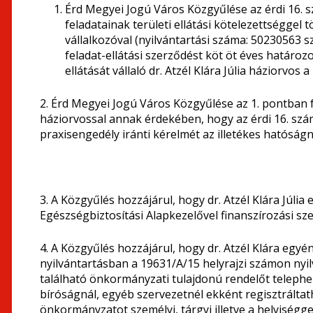
Érd Megyei Jogú Város Közgyűlése az érdi 16. s
feladatainak területi ellátási kötelezettséggel t
vállalkozóval (nyilvántartási száma: 50230563 s
feladat-ellátási szerződést köt öt éves határ
ellátását vállaló dr. Atzél Klára Júlia háziorvos
2. Érd Megyei Jogú Város Közgyűlése az 1. pontban f
háziorvossal annak érdekében, hogy az érdi 16. szá
praxisengedély iránti kérelmét az illetékes hatóság
3. A Közgyűlés hozzájárul, hogy dr. Atzél Klára Júlia
Egészségbiztosítási Alapkezelővel finanszírozási sz
4. A Közgyűlés hozzájárul, hogy dr. Atzél Klára egyén
nyilvántartásban a 19631/A/15 helyrajzi számon nyilv
található önkormányzati tulajdonú rendelőt telephe
bíróságnál, egyéb szervezetnél ekként regisztrálta
önkormányzatot személyi, tárgyi illetve a helyiségge