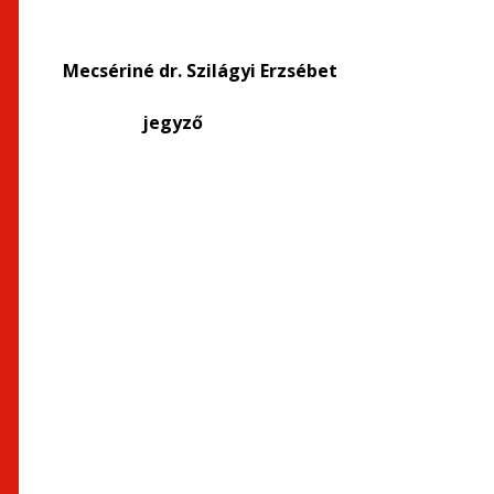
Mecsériné dr. Szilágyi Erzséb
jegyző polgá