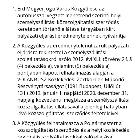
Érd Megyei Jogú Város Közgyűlése az
autóbusszal végzett menetrend szerinti helyi
személyszállítási közszolgáltatási szerződés
keretében történő ellátása tárgyában kiírt
pályázati eljárást eredménytelennek nyilvánítja.
A Közgyűlés az eredménytelenül zárult pályázati
eljárásra tekintettel a személyszállítási
szolgáltatásokról szóló 2012. évi XLI. törvény 24. §
(4) bekezdés a), valamint (5) bekezdés a)
pontjában kapott felhatalmazás alapján a
VOLÁNBUSZ Közlekedési Zártkörűen Működő
Részvénytársaságot (1091 Budapest, Üllői út
131.) 2019. január 1. napjától 2020. december 31.
napjáig közvetlenül megbízza a személyszállítási
közszolgáltatás ellátásával a jelenleg hatályban
lévő közszolgáltatási szerződés feltételeivel.
A Közgyűlés felhatalmazza a Polgármestert a
közszolgáltatási szerződés és a helyi közlekedés
regionális szolgáltatásokkal való ellátása