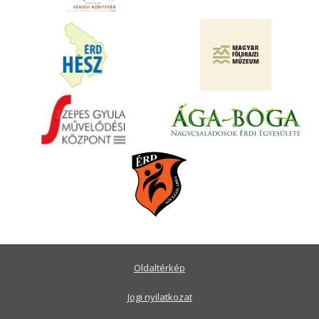
Oldaltérkép
Jogi nyilatkozat