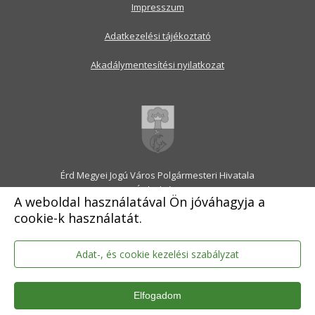
Impresszum
Adatkezelési tájékoztató
Akadálymentesítési nyilatkozat
Érd Megyei Jogú Város Polgármesteri Hivatala
2030 Érd, Alsó utca 1.
A weboldal használatával Ön jóváhagyja a
Levélcím: 2031 Érd, Pf.: 31
cookie-k használatát.
E-mail:
onkormanyzat@erd.hu
Telefonközpont:
06-23-522-300
Ügyfélszolgálat:
06-23-522-301
Adat-, és cookie kezelési szabályzat
Hivatali Kapu: ERDPH
KRID szám: 707189964
Elfogadom