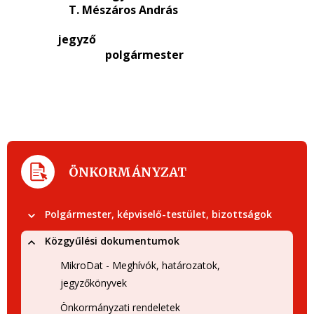
T. Mészáros András
jegyző
polgármester
ÖNKORMÁNYZAT
Polgármester, képviselő-testület, bizottságok
Közgyűlési dokumentumok
MikroDat - Meghívók, határozatok,
jegyzőkönyvek
Önkormányzati rendeletek