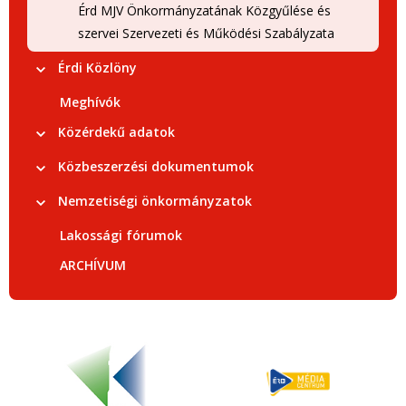
Érd MJV Önkormányzatának Közgyűlése és
szervei Szervezeti és Működési Szabályzata
Érdi Közlöny
Meghívók
Közérdekű adatok
Közbeszerzési dokumentumok
Nemzetiségi önkormányzatok
Lakossági fórumok
ARCHÍVUM