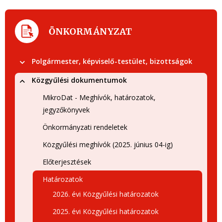
ÖNKORMÁNYZAT
Polgármester, képviselő-testület, bizottságok
Közgyűlési dokumentumok
MikroDat - Meghívók, határozatok,
jegyzőkönyvek
Önkormányzati rendeletek
Közgyűlési meghívók (2025. június 04-ig)
Előterjesztések
Határozatok
2026. évi Közgyűlési határozatok
2025. évi Közgyűlési határozatok