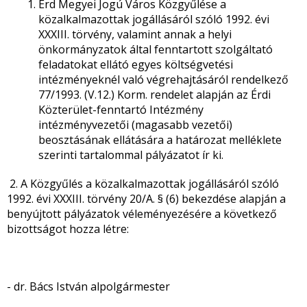
Érd Megyei Jogú Város Közgyűlése a
közalkalmazottak jogállásáról szóló 1992. évi
XXXIII. törvény, valamint annak a helyi
önkormányzatok által fenntartott szolgáltató
feladatokat ellátó egyes költségvetési
intézményeknél való végrehajtásáról rendelkező
77/1993. (V.12.) Korm. rendelet alapján az Érdi
Közterület-fenntartó Intézmény
intézményvezetői (magasabb vezetői)
beosztásának ellátására a határozat melléklete
szerinti tartalommal pályázatot ír ki.
2. A Közgyűlés a közalkalmazottak jogállásáról szóló
1992. évi XXXIII. törvény 20/A. § (6) bekezdése alapján a
benyújtott pályázatok véleményezésére a következő
bizottságot hozza létre:
- dr. Bács István alpolgármester