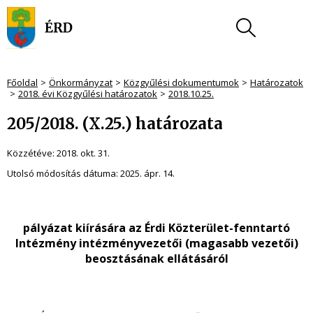
Főoldal
Önkormányzat
Közgyűlési dokumentumok
Határozatok
2018. évi Közgyűlési határozatok
2018.10.25.
205/2018. (X.25.) határozata
Közzétéve:
2018. okt. 31.
Utolsó módosítás dátuma:
2025. ápr. 14.
pályázat kiírására az Érdi Közterület-fenntartó
Intézmény intézményvezetői (magasabb vezetői)
beosztásának ellátásáról