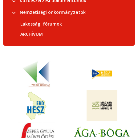
Közbeszerzési dokumentumok
Nemzetiségi önkormányzatok
Lakossági fórumok
ARCHÍVUM