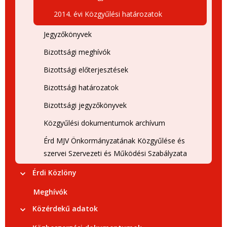
2014. évi Közgyűlési határozatok
Jegyzőkönyvek
Bizottsági meghívók
Bizottsági előterjesztések
Bizottsági határozatok
Bizottsági jegyzőkönyvek
Közgyűlési dokumentumok archívum
Érd MJV Önkormányzatának Közgyűlése és
szervei Szervezeti és Működési Szabályzata
Érdi Közlöny
Meghívók
Közérdekű adatok