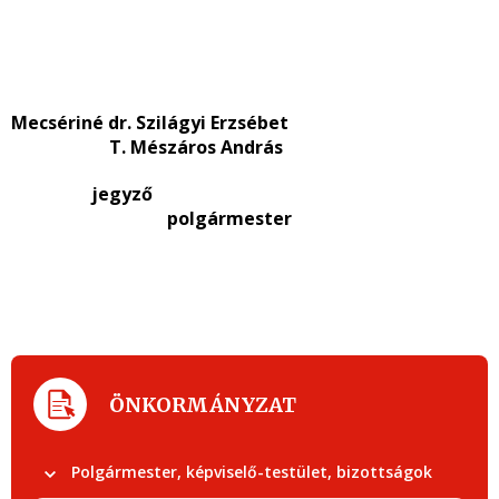
Mecsériné dr. Szilágyi Erzsébet
T. Mészáros András
jegyző
polgármester
ÖNKORMÁNYZAT
Polgármester, képviselő-testület, bizottságok