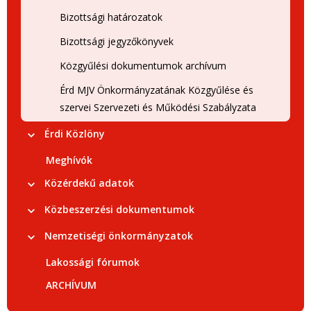
Bizottsági határozatok
Bizottsági jegyzőkönyvek
Közgyűlési dokumentumok archívum
Érd MJV Önkormányzatának Közgyűlése és
szervei Szervezeti és Működési Szabályzata
Érdi Közlöny
Meghívók
Közérdekű adatok
Közbeszerzési dokumentumok
Nemzetiségi önkormányzatok
Lakossági fórumok
ARCHÍVUM