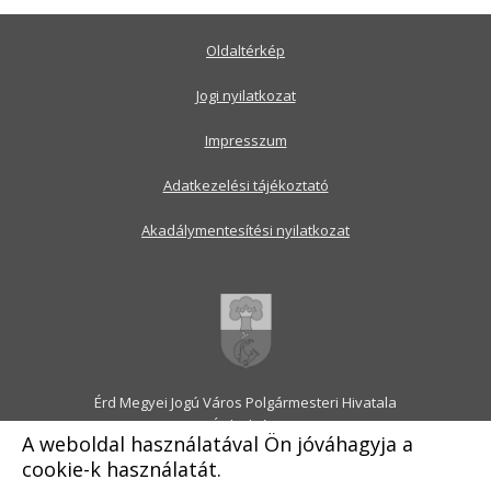
Oldaltérkép
Jogi nyilatkozat
Impresszum
Adatkezelési tájékoztató
Akadálymentesítési nyilatkozat
Érd Megyei Jogú Város Polgármesteri Hivatala
2030 Érd, Alsó utca 1.
A weboldal használatával Ön jóváhagyja a
Levélcím: 2031 Érd, Pf.: 31
cookie-k használatát.
E-mail:
onkormanyzat@erd.hu