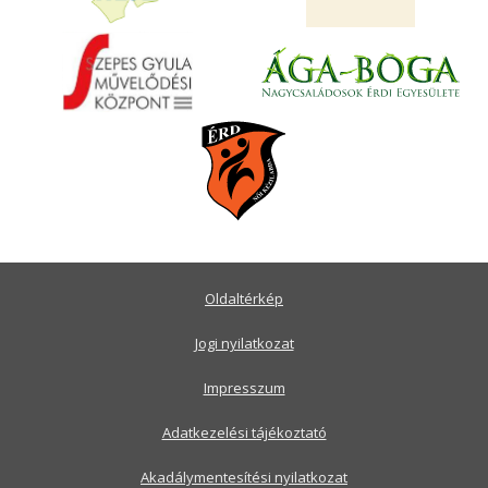
Oldaltérkép
Jogi nyilatkozat
Impresszum
Adatkezelési tájékoztató
Akadálymentesítési nyilatkozat