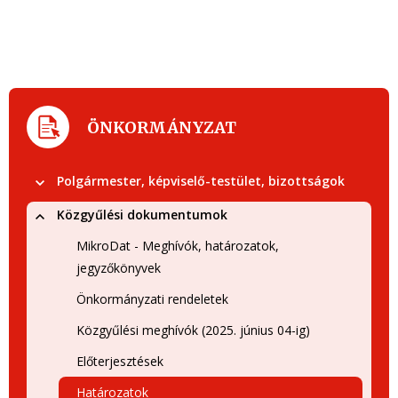
ÖNKORMÁNYZAT
Polgármester, képviselő-testület, bizottságok
Közgyűlési dokumentumok
MikroDat - Meghívók, határozatok,
jegyzőkönyvek
Önkormányzati rendeletek
Közgyűlési meghívók (2025. június 04-ig)
Előterjesztések
Határozatok