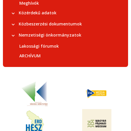
Meghívók
Közérdekű adatok
Közbeszerzési dokumentumok
Nemzetiségi önkormányzatok
Lakossági fórumok
ARCHÍVUM