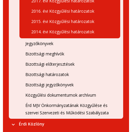
2017. évi Közgyűlési határozatok
2016. évi Közgyűlési határozatok
2015. évi Közgyűlési határozatok
2014. évi Közgyűlési határozatok
Jegyzőkönyvek
Bizottsági meghívók
Bizottsági előterjesztések
Bizottsági határozatok
Bizottsági jegyzőkönyvek
Közgyűlési dokumentumok archívum
Érd MJV Önkormányzatának Közgyűlése és
szervei Szervezeti és Működési Szabályzata
Érdi Közlöny