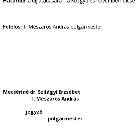
Határidő:
a díj átadására – a Közgyűlés novemberi ülése
Felelős:
T. Mészáros András polgármester
Mecsériné dr. Szilágyi Erzsébet
T. Mészáros András
jegyző
polgármester