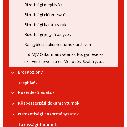
Bizottsági meghívók
Bizottsági előterjesztések
Bizottsági határozatok
Bizottsági jegyzőkönyvek
Közgyűlési dokumentumok archívum
Érd MJV Önkormányzatának Közgyűlése és
szervei Szervezeti és Működési Szabályzata
Érdi Közlöny
Meghívók
Közérdekű adatok
Közbeszerzési dokumentumok
Nemzetiségi önkormányzatok
Lakossági fórumok