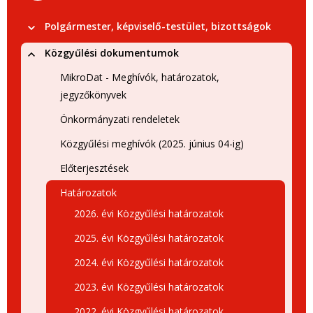
Polgármester, képviselő-testület, bizottságok
Közgyűlési dokumentumok
MikroDat - Meghívók, határozatok,
jegyzőkönyvek
Önkormányzati rendeletek
Közgyűlési meghívók (2025. június 04-ig)
Előterjesztések
Határozatok
2026. évi Közgyűlési határozatok
2025. évi Közgyűlési határozatok
2024. évi Közgyűlési határozatok
2023. évi Közgyűlési határozatok
2022. évi Közgyűlési határozatok