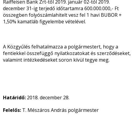
Raiffeisen Bank Zrt-től 2019. január 02-tól 2019.
december 31-ig terjedő időtartamra 600.000.000,- Ft
összegben folyószámlahitelt vesz fel 1 havi BUBOR +
1,50% kamatláb figyelembe vételével.
A Közgyűlés felhatalmazza a polgármestert, hogy a
fentiekkel összefüggő nyilatkozatokat és szerződéseket,
valamint intézkedéseket soron kívül tegye meg.
Határidő:
2018. december 28.
Felelős:
T. Mészáros András polgármester