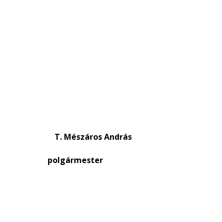
et T. Mészáros András
ző
polgármester