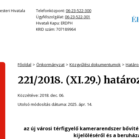
steri Hivatala
Telefonközpont:
06-23-522-300
Ügyfélszolgálat:
06-23-522-301
Hivatali Kapu: ERDPH
KRID szám: 707189964
Főoldal
Önkormányzat
Közgyűlési dokumentumok
Határo
221/2018. (XI.29.) határo
Közzétéve:
2018. dec. 06.
Utolsó módosítás dátuma:
2025. ápr. 14.
az új városi térfigyelő kamerarendszer bővíté
kijelöléséről és a beruhá