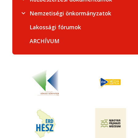
Nemzetiségi önkormányzatok
Lakossági fórumok
ARCHÍVUM