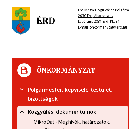
Érd Megyei Jogú Város Polgárme
2030 Érd, Alsó utca 1.
Levélcím: 2031 Érd, Pf.: 31.
E-mail:
onkormanyzat@erd.hu
ÖNKORMÁNYZAT
Polgármester, képviselő-testület,
bizottságok
Közgyűlési dokumentumok
MikroDat - Meghívók, határozatok,