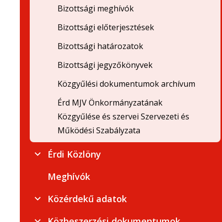
Bizottsági meghívók
Bizottsági előterjesztések
Bizottsági határozatok
Bizottsági jegyzőkönyvek
Közgyűlési dokumentumok archívum
Érd MJV Önkormányzatának
Közgyűlése és szervei Szervezeti és
Működési Szabályzata
Érdi Közlöny
Meghívók
Közérdekű adatok
Közbeszerzési dokumentumok