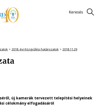
Keresés
zatok
2018. évi Közgyűlési határozatok
2018.11.29
zata
séről, új kamerák tervezett telepítési helyeinek
zási célokmány elfogadásáról