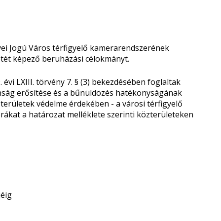
ei Jogú Város térfigyelő kamerarendszerének
letét képező beruházási célokmányt.
 évi LXIII. törvény 7. § (3) bekezdésében foglaltak
onság erősítése és a bűnüldözés hatékonyságának
területek védelme érdekében - a városi térfigyelő
rákat a határozat melléklete szerinti közterületeken
jéig