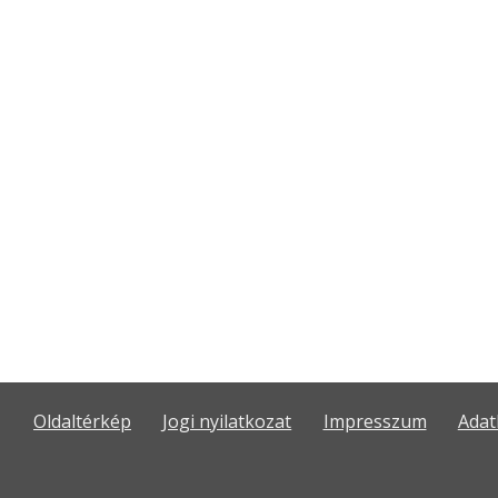
Oldaltérkép
Jogi nyilatkozat
Impresszum
Adat