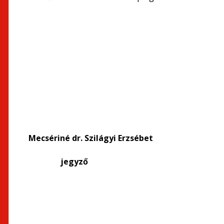
Mecsériné dr. Szilágyi Erzséb
jegy