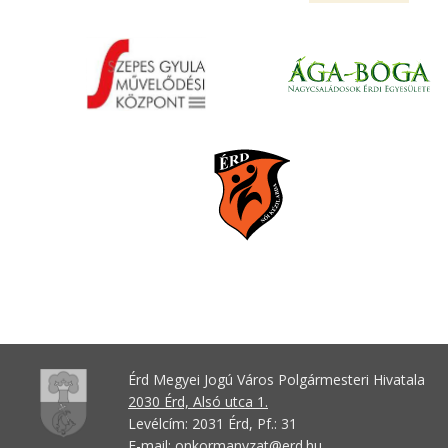
Érd Megyei Jogú Város Polgármesteri Hivatala
2030 Érd, Alsó utca 1.
Levélcím: 2031 Érd, Pf.: 31
E-mail:
onkormanyzat@erd.hu